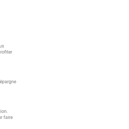
us
ofiter
d'épargne
ion.
r faire