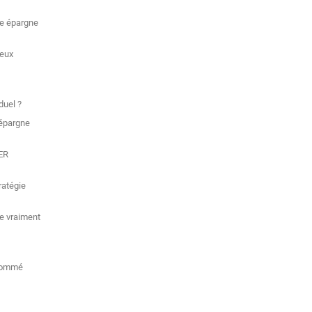
re épargne
ieux
duel ?
’épargne
PER
ratégie
te vraiment
nsommé