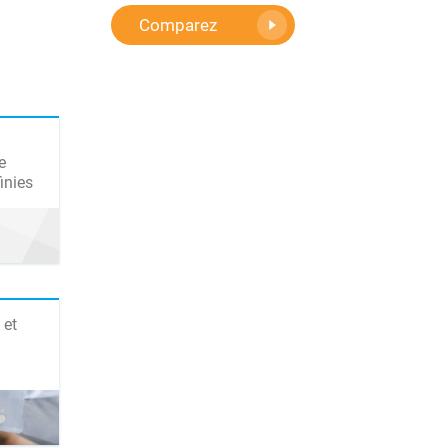
Comparez
e
inies
 et