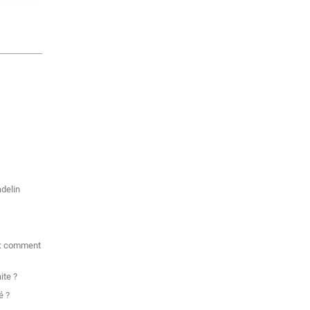
adelin
e : comment
ite ?
é ?