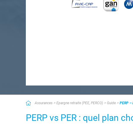
Assurances
Epargne retraite (PEE, PERCO)
Guide
PERP – P
PERP vs PER : quel plan choi