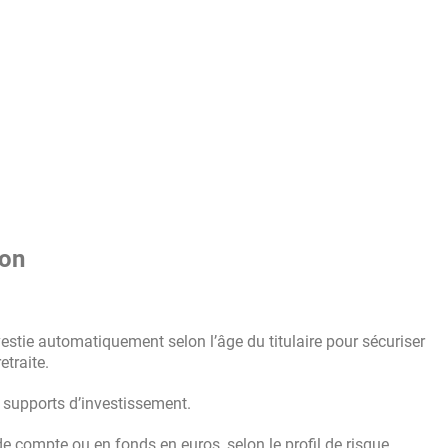
ion
vestie automatiquement selon l’âge du titulaire pour sécuriser
etraite.
es supports d’investissement.
e compte ou en fonds en euros, selon le profil de risque.