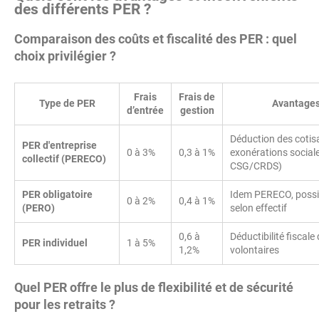
des différents PER ?
Comparaison des coûts et fiscalité des PER : quel
choix privilégier ?
Frais
Frais de
Type de PER
Avantages
d’entrée
gestion
Déduction des cotis
PER d'entreprise
0 à 3%
0,3 à 1%
exonérations social
collectif (PERECO)
CSG/CRDS)
PER obligatoire
Idem PERECO, possibl
0 à 2%
0,4 à 1%
(PERO)
selon effectif
0,6 à
Déductibilité fiscal
PER individuel
1 à 5%
1,2%
volontaires
Quel PER offre le plus de flexibilité et de sécurité
pour les retraits ?