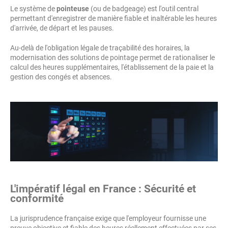
Le système de
pointeuse
(ou de badgeage) est l'outil central
permettant d'enregistrer de manière fiable et inaltérable les heures
d'arrivée, de départ et les pauses.
Au-delà de l'obligation légale de traçabilité des horaires, la
modernisation des solutions de pointage permet de rationaliser le
calcul des heures supplémentaires, l'établissement de la paie et la
gestion des congés et absences.
L'impératif légal en France : Sécurité et
conformité
La jurisprudence française exige que l'employeur fournisse une