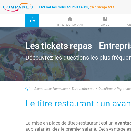
Trouver les bons fournisseurs,
ça change tout !
TITRE RESTAURANT
GUIDE
AN
Les tickets repas - Entrepr
Découvrez les questions les plus fréquen
Ressources Humaines
Titre restaurant
Questions / Réponse
Le titre restaurant : un ava
La mise en place de titres-restaurant est un
avantag
aux salariés, dès le premier salarié. Cet avantage 