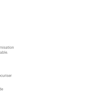
imisation
able.
écuriser
de