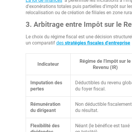
La loi de finances
a pérennisé les incitations à l'imp
d'exonérations totales puis partielles d'impôt sur l
relocalisation ou de création de filiales en zone rura
3. Arbitrage entre Impôt sur le Re
Le choix du régime fiscal est une décision structure
un comparatif
des
stratégies fiscales d'entreprise
Régime de l'Impôt sur le
Indicateur
Revenu (IR)
Imputation des
Déductibles du revenu glob
pertes
du foyer fiscal.
Rémunération
Non déductible fiscalement
du dirigeant
du résultat.
Flexibilité des
Néant (le bénéfice est taxé
dividendes
en totalité).