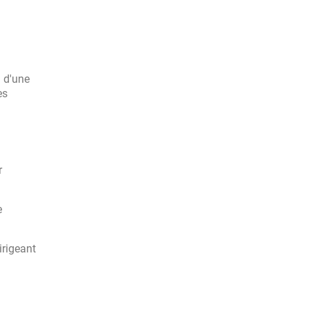
n d'une
es
r
e
irigeant