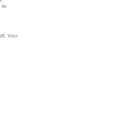
nt
s de
ME. Voici