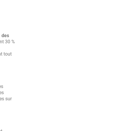
 des
nt 30 %
nt tout
es
es
es sur