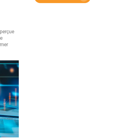
 perçue
ne
rmer