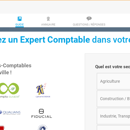
GUIDE
ANNUAIRE
QUESTIONS / RÉPONSES
ez un Expert Comptable
dans votre
s-Comptables
Quel est votre sect
ville
!
Agriculture
Construction / 
Industrie, Transp