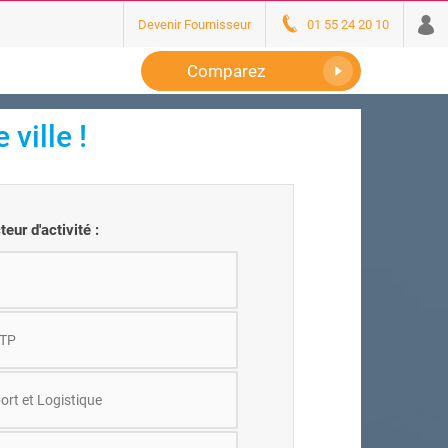
Devenir Fournisseur
01 55 24 20 10
Comparez
 ville
!
eur d'activité :
BTP
ort et Logistique