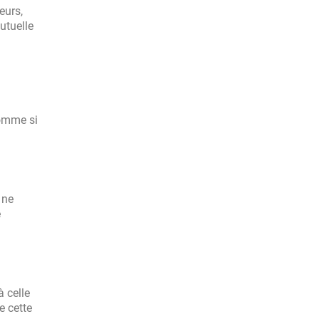
eurs,
utuelle
comme si
 ne
e
 celle
e cette