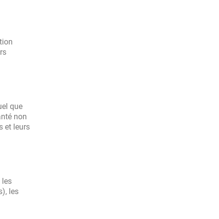
tion
rs
uel que
anté non
 et leurs
 les
), les