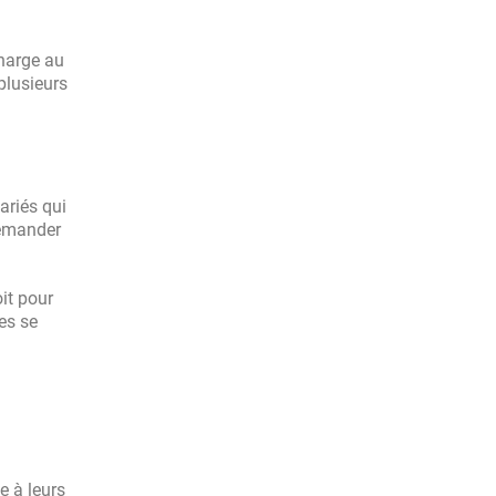
charge au
plusieurs
ariés qui
demander
oit pour
es se
e à leurs