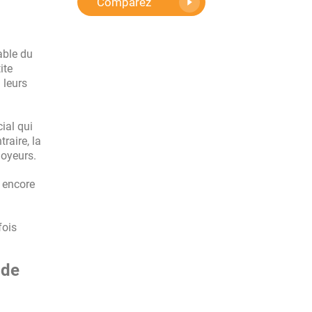
Comparez
able du
ite
 leurs
ial qui
raire, la
loyeurs.
u encore
fois
 de