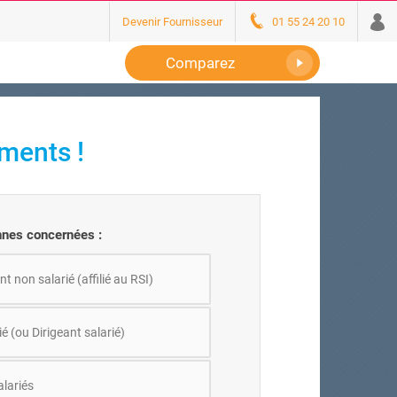
Devenir Fournisseur
01 55 24 20 10
Comparez
ments !
nes concernées :
nt non salarié (affilié au RSI)
ié (ou Dirigeant salarié)
alariés