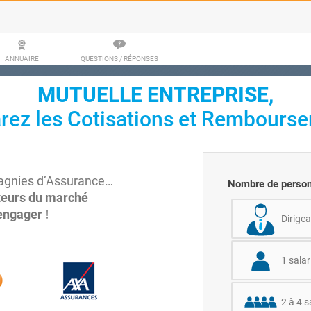
ANNUAIRE
QUESTIONS / RÉPONSES
MUTUELLE ENTREPRISE,
ez les Cotisations et Rembourse
agnies d’Assurance…
Nombre de person
teurs du marché
engager !
Dirigea
1 salar
2 à 4 s