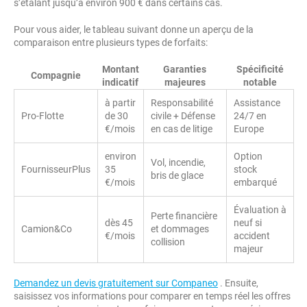
s’étalant jusqu’à environ 900 € dans certains cas.
Pour vous aider, le tableau suivant donne un aperçu de la
comparaison entre plusieurs types de forfaits:
Montant
Garanties
Spécificité
Compagnie
indicatif
majeures
notable
à partir
Responsabilité
Assistance
Pro-Flotte
de 30
civile + Défense
24/7 en
€/mois
en cas de litige
Europe
environ
Option
Vol, incendie,
FournisseurPlus
35
stock
bris de glace
€/mois
embarqué
Évaluation à
Perte financière
dès 45
neuf si
Camion&Co
et dommages
€/mois
accident
collision
majeur
Demandez un devis gratuitement sur Companeo
. Ensuite,
saisissez vos informations pour comparer en temps réel les offres