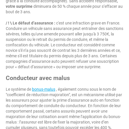
grâce à la conduite accompagnée). Sans accident responsable
,
votre surprime
diminuera de 50 % chaque année pour s’effacer au
bout de 3 ans.
/ ! \ Le défaut d’assurance :
c'est une infraction grave en France.
Conduire un véhicule sans assurance peut entraîner des sanctions
sévères, telles qu'une amende pouvant aller jusqu'à 3 750€, la
suspension ou le retrait du permis de conduire, et même la
confiscation du véhicule. Le conducteur est considéré comme
novice s'il n’a pas souscrit de contrat les 3 dernières années et ce,
même s'il est titulaire du permis depuis plus de 3 ans. Certaines
compagnies d’assurance auto peuvent refuser une souscription
pour « défaut d’assurance » ou imposer une surprime.
Conducteur avec malus
Le système de
bonus-malus
, également connu sous le nom de
"coefficient de réduction-majoration", est un mécanisme utilisé par
les assureurs pour ajuster la prime d'assurance auto en fonction
du comportement de conduite du conducteur. En fonction de leur
comportement passé, certains assurés peuvent avoir une
majoration de leur cotisation avant même l’application du bonus-
malus : l’assureur est libre de fixer la majoration, voire d’en
cumuler plusieurs, sans toutefois pouvoir excéder les 400 %.