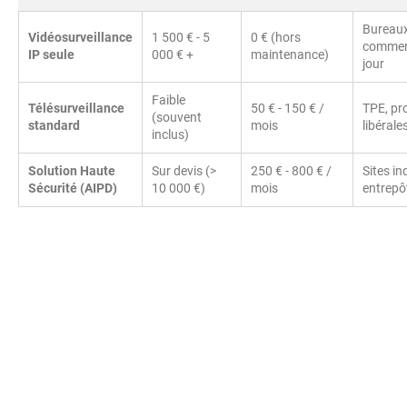
Bureaux
Vidéosurveillance
1 500 € - 5
0 € (hors
commer
IP seule
000 € +
maintenance)
jour
Faible
Télésurveillance
50 € - 150 € /
TPE, pr
(souvent
standard
mois
libérale
inclus)
Solution Haute
Sur devis (>
250 € - 800 € /
Sites in
Sécurité (AIPD)
10 000 €)
mois
entrepô