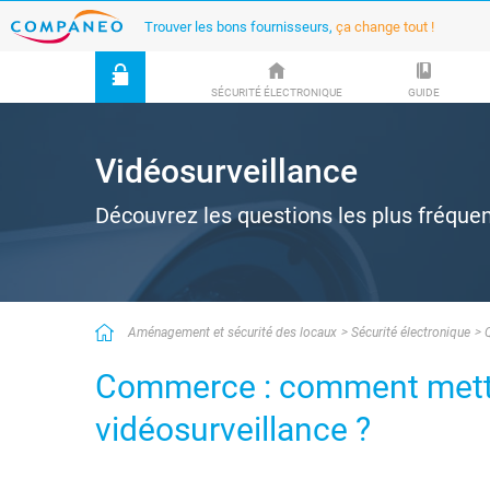
Trouver les bons fournisseurs,
ça change tout !
SÉCURITÉ ÉLECTRONIQUE
GUIDE
Vidéosurveillance
Découvrez les questions les plus fréque
Aménagement et sécurité des locaux
Sécurité électronique
Commerce : comment mettr
vidéosurveillance ?