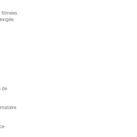
 filmées.
 exigée.
s de
 matière
ce