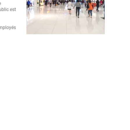
e
blic est
employés