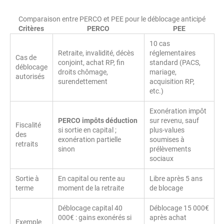
Comparaison entre PERCO et PEE pour le déblocage anticipé
Critères
PERCO
PEE
10 cas
Retraite, invalidité, décès
réglementaires
Cas de
conjoint, achat RP, fin
standard (PACS,
déblocage
droits chômage,
mariage,
autorisés
surendettement
acquisition RP,
etc.)
Exonération impôt
PERCO impôts déduction
sur revenu, sauf
Fiscalité
si sortie en capital ;
plus-values
des
exonération partielle
soumises à
retraits
sinon
prélèvements
sociaux
Sortie à
En capital ou rente au
Libre après 5 ans
terme
moment de la retraite
de blocage
Déblocage capital 40
Déblocage 15 000€
000€ : gains exonérés si
après achat
Exemple