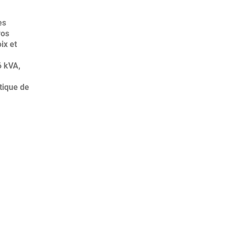
es
vos
ix et
6 kVA,
tique de