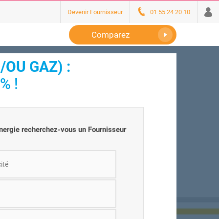
Devenir Fournisseur
01 55 24 20 10
Comparez
/OU GAZ) :
% !
énergie recherchez-vous un Fournisseur
cité