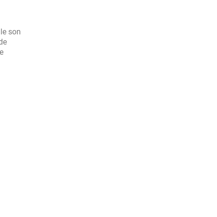
le son
 de
le