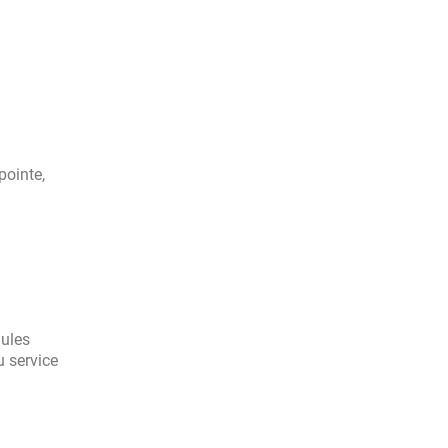
pointe,
mules
u service