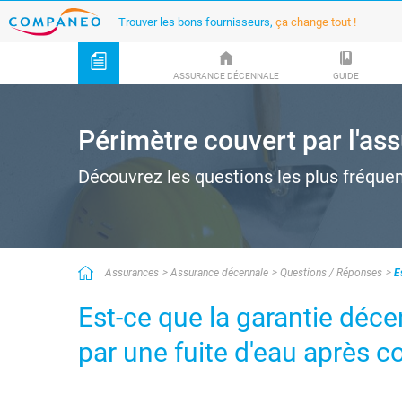
Trouver les bons fournisseurs,
ça change tout !
ASSURANCE DÉCENNALE
GUIDE
Périmètre couvert par l'a
Découvrez les questions les plus fréqu
Assurances
Assurance décennale
Questions / Réponses
E
Est-ce que la garantie dé
par une fuite d'eau après 