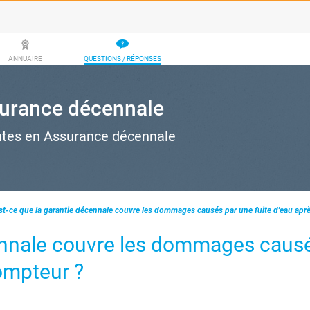
ANNUAIRE
QUESTIONS / RÉPONSES
ssurance décennale
entes en Assurance décennale
st-ce que la garantie décennale couvre les dommages causés par une fuite d'eau apr
cennale couvre les dommages caus
compteur ?