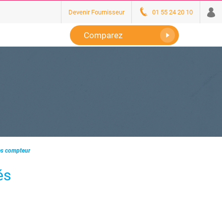
Devenir Fournisseur
01 55 24 20 10
Comparez
ès compteur ?
és