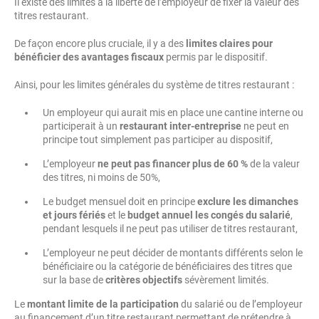
Il existe des limites à la liberté de l’employeur de fixer la valeur des
titres restaurant.
De façon encore plus cruciale, il y a des
limites claires pour
bénéficier des avantages fiscaux
permis par le dispositif.
Ainsi, pour les limites générales du système de titres restaurant :
Un employeur qui aurait mis en place une cantine interne ou
participerait à un
restaurant inter-entreprise
ne peut en
principe tout simplement pas participer au dispositif,
L’employeur
ne peut pas financer plus de 60 %
de la valeur
des titres, ni moins de 50%,
Le budget mensuel doit en principe
exclure les dimanches
et jours fériés
et le
budget annuel les congés du salarié
,
pendant lesquels il ne peut pas utiliser de titres restaurant,
L’employeur ne peut décider de montants différents selon le
bénéficiaire ou la catégorie de bénéficiaires des titres que
sur la base de
critères objectifs
sévèrement limités.
Le
montant limite de la participation
du salarié ou de l’employeur
au financement d’un titre restaurant permettant de prétendre à