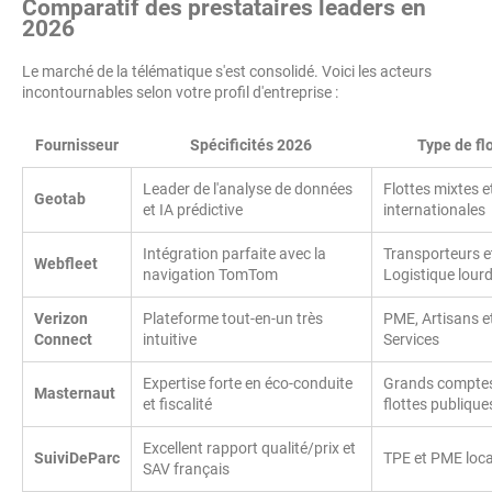
Comparatif des prestataires leaders en
2026
Le marché de la télématique s'est consolidé. Voici les acteurs
incontournables selon votre profil d'entreprise :
Fournisseur
Spécificités 2026
Type de fl
Leader de l'analyse de données
Flottes mixtes e
Geotab
et IA prédictive
internationales
Intégration parfaite avec la
Transporteurs e
Webfleet
navigation TomTom
Logistique lour
Verizon
Plateforme tout-en-un très
PME, Artisans e
Connect
intuitive
Services
Expertise forte en éco-conduite
Grands comptes
Masternaut
et fiscalité
flottes publique
Excellent rapport qualité/prix et
SuiviDeParc
TPE et PME loca
SAV français