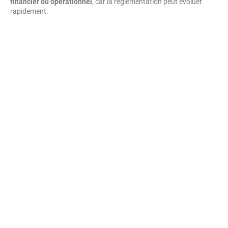
financier ou opérationnel
, car la réglementation peut évoluer
rapidement.