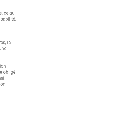
, ce qui
sabilité.
és, la
 une
tion
e obligé
si,
ion.