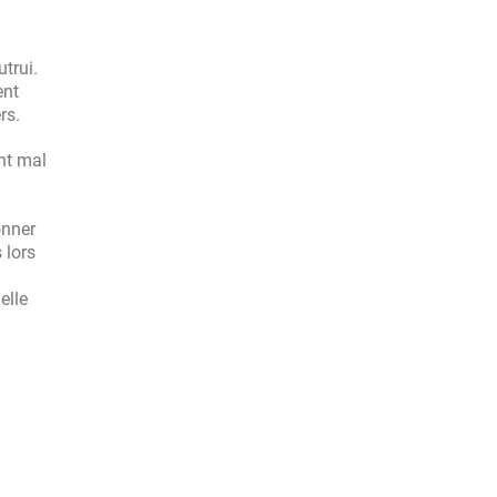
trui.
ent
rs.
nt mal
onner
s lors
elle