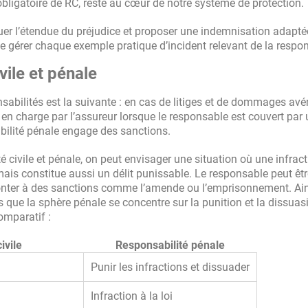
ligatoire de RC, reste au cœur de notre système de protection.
uer l’étendue du préjudice et proposer une indemnisation adaptée
e gérer chaque exemple pratique d’incident relevant de la respon
vile et pénale
sabilités est la suivante : en cas de litiges et de dommages avér
 en charge par l’assureur lorsque le responsable est couvert par
abilité pénale engage des sanctions.
 civile et pénale, on peut envisager une situation où une infrac
s constitue aussi un délit punissable. Le responsable peut êtr
onter à des sanctions comme l’amende ou l’emprisonnement. Ain
is que la sphère pénale se concentre sur la punition et la dissuas
omparatif :
ivile
Responsabilité pénale
Punir les infractions et dissuader
Infraction à la loi