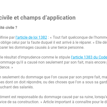
ivile et champs d’application
té civile ?
éfinie par
l’article de loi 1382
: « Tout fait quelconque de l'homme
ige celui par la faute duquel il est arrivé à le réparer. » Elle d
réparer les dommages causés à une tierce personne.
e résultat d’imprudence comme le stipule
l’article 1383 du Code
ommage qu'il a causé non seulement par son fait, mais encore 
dence. »
on seulement du dommage que l'on cause par son propre fait, ma
nnes dont on doit répondre, ou des choses que l'on a sous sa gard
uchant des salariés.
âtiment est responsable du dommage causé par sa ruine, lorsqu'e
 vice de sa construction. » Article important à connaître pour le d