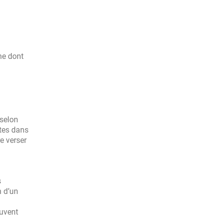
ne dont
 selon
utes dans
e verser
s
n d’un
ouvent