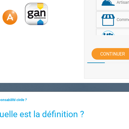
Artisa
Commer
Associ
CONTINUER
Profes
Profes
Café, 
onsabilité civile ?
Activit
uelle est la définition ?