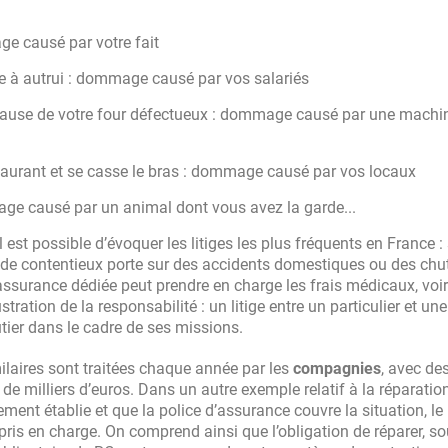
ge causé par votre fait
à autrui : dommage causé par vos salariés
 cause de votre four défectueux : dommage causé par une machi
estaurant et se casse le bras : dommage causé par vos locaux
ge causé par un animal dont vous avez la garde...
 est possible d’évoquer les litiges les plus fréquents en France :
e de contentieux porte sur des accidents domestiques ou des ch
l’assurance dédiée peut prendre en charge les frais médicaux, voir
tration de la responsabilité : un litige entre un particulier et une
tier dans le cadre de ses missions.
milaires sont traitées chaque année par les
compagnies
, avec de
e milliers d’euros. Dans un autre exemple relatif à la réparatio
ement établie et que la police d’assurance couvre la situation, le
 pris en charge. On comprend ainsi que l’obligation de réparer, s