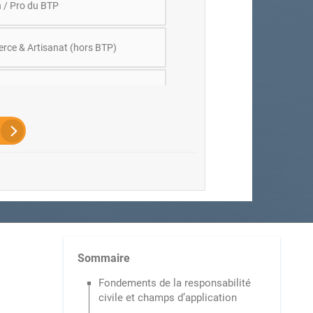
n / Pro du BTP
ce & Artisanat (hors BTP)
ation
sionnels de la santé
sion règlementée
Hôtel, Restaurant
é industrielle / PMI
Sommaire
Fondements de la responsabilité
civile et champs d’application