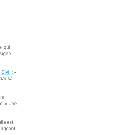
, qui
ésigne
 Civil
: «
par sa
is
e. » Une
lle est
irigeant