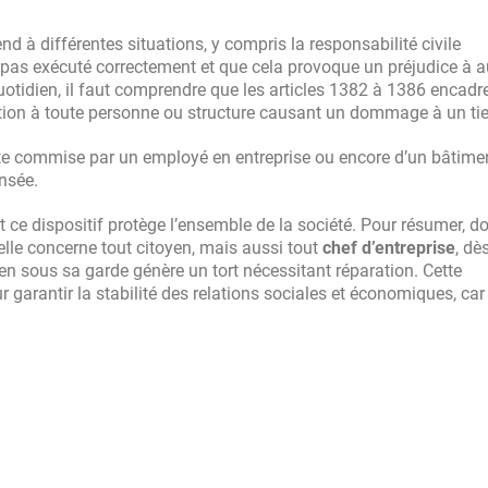
nd à différentes situations, y compris la responsabilité civile
t pas exécuté correctement et que cela provoque un préjudice à au
otidien, il faut comprendre que les articles 1382 à 1386 encadr
ation à toute personne ou structure causant un dommage à un tie
aute commise par un employé en entreprise ou encore d’un bâtime
ensée.
nt ce dispositif protège l’ensemble de la société. Pour résumer, d
elle concerne tout citoyen, mais aussi tout
chef d’entreprise
, dè
n sous sa garde génère un tort nécessitant réparation. Cette
 garantir la stabilité des relations sociales et économiques, car 