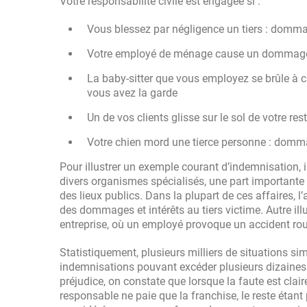
Votre responsabilité civile est engagée si :
Vous blessez par négligence un tiers : domma
Votre employé de ménage cause un dommage 
La baby-sitter que vous employez se brûle à
vous avez la garde
Un de vos clients glisse sur le sol de votre r
Votre chien mord une tierce personne : domma
Pour illustrer un exemple courant d’indemnisation, il
divers organismes spécialisés, une part important
des lieux publics. Dans la plupart de ces affaires, 
des dommages et intérêts au tiers victime. Autre illus
entreprise, où un employé provoque un accident rou
Statistiquement, plusieurs milliers de situations si
indemnisations pouvant excéder plusieurs dizaines d
préjudice, on constate que lorsque la faute est clair
responsable ne paie que la franchise, le reste étant