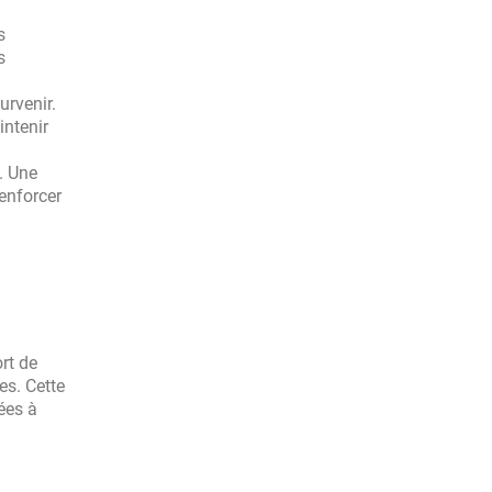
s
s
urvenir.
intenir
. Une
renforcer
rt de
es. Cette
ées à