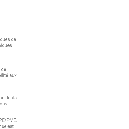
iques de
phiques
 de
ilité aux
incidents
ions
 TPE/PME.
ise est