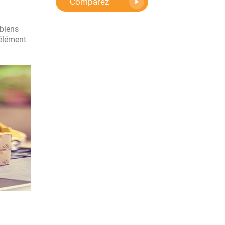
Comparez
 biens
 élément