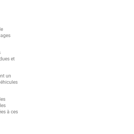
de
mages
s
dues et
ent un
véhicules
des
les
ées à ces