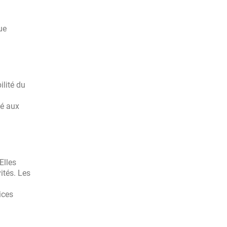
ue
ilité du
ié aux
Elles
ités. Les
ices