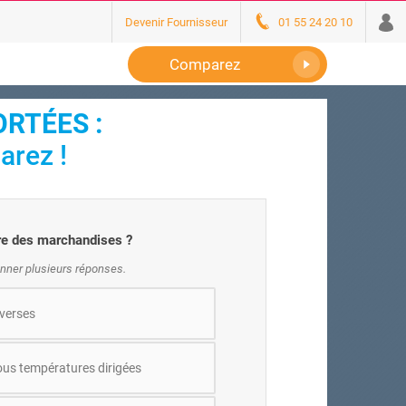
Devenir Fournisseur
01 55 24 20 10
Comparez
RTÉES :
arez !
ure des marchandises ?
nner plusieurs réponses.
verses
us températures dirigées