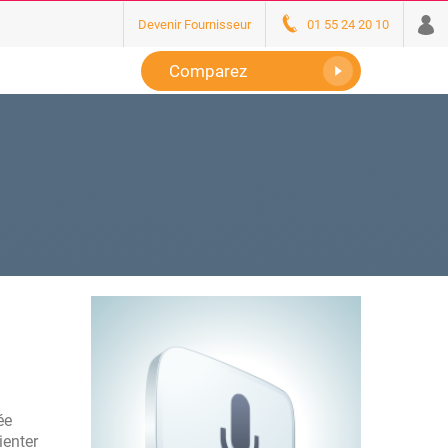
Devenir Fournisseur
01 55 24 20 10
Comparez
ée
ienter