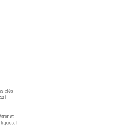
ns clés
cal
trer et
iques. Il