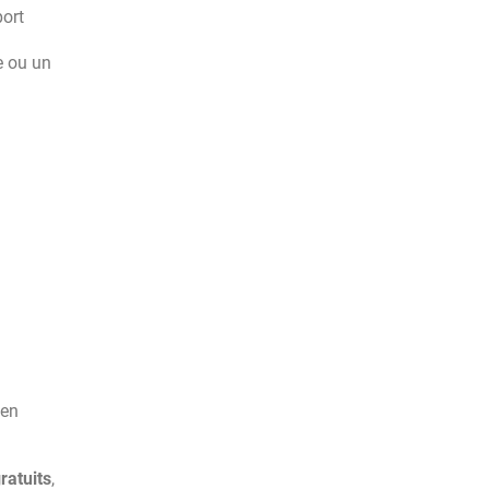
port
e ou un
 en
ratuits
,