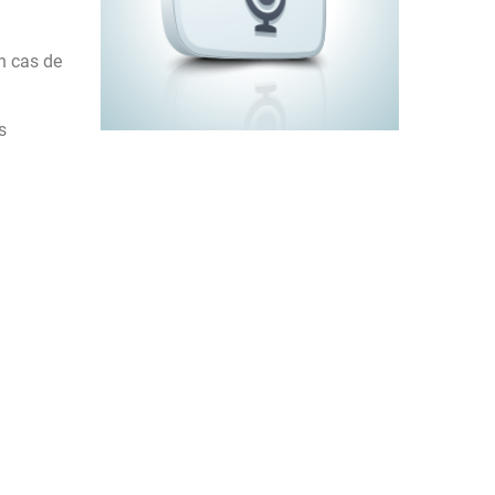
n cas de
s