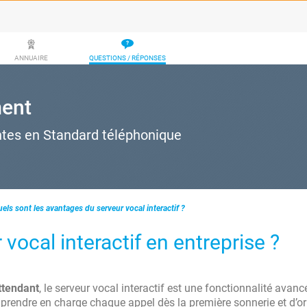
ANNUAIRE
QUESTIONS / RÉPONSES
ment
ntes en Standard téléphonique
els sont les avantages du serveur vocal interactif ?
 vocal interactif en entreprise ?
ttendant
, le serveur vocal interactif est une fonctionnalité avanc
e prendre en charge chaque appel dès la première sonnerie et d’or