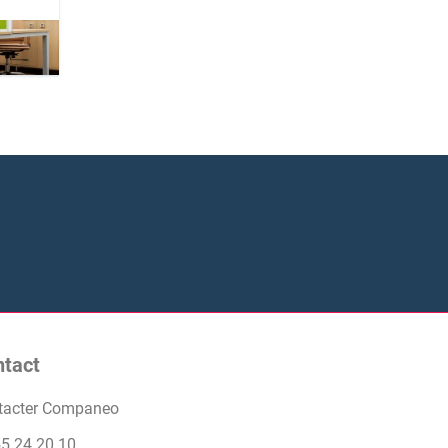
ntact
tacter Companeo
55 24 20 10