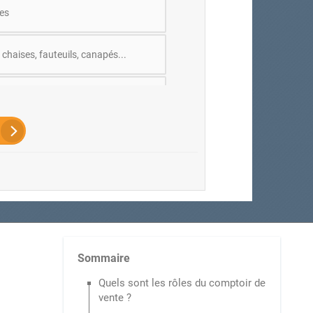
es
 chaises, fauteuils, canapés...
 de réunion
 et comptoir d'accueil
 basses
Sommaire
Quels sont les rôles du comptoir de
vente ?