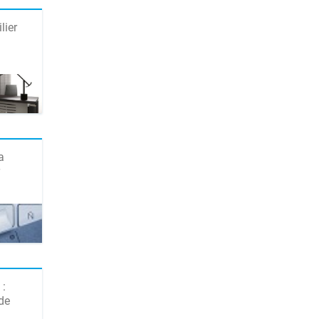
lier
a
r
 :
de