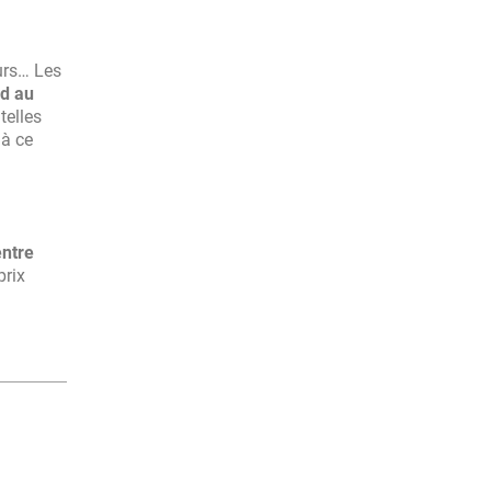
urs… Les
rd au
telles
 à ce
entre
prix