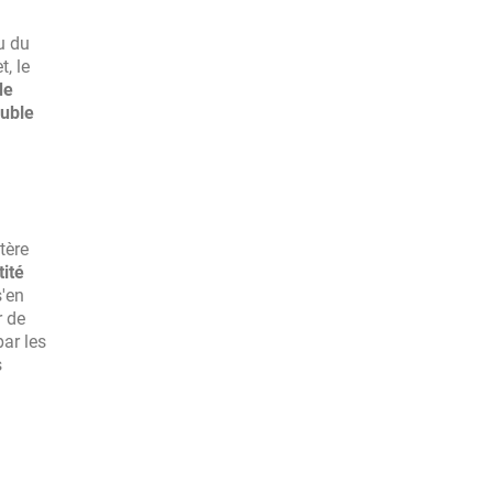
u du
t, le
de
euble
tère
tité
s'en
r de
ar les
s