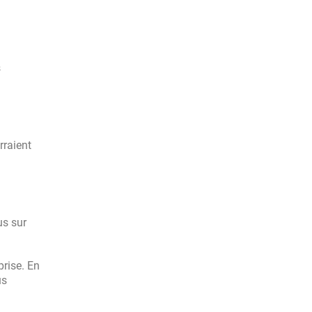
s
rraient
us sur
prise. En
us