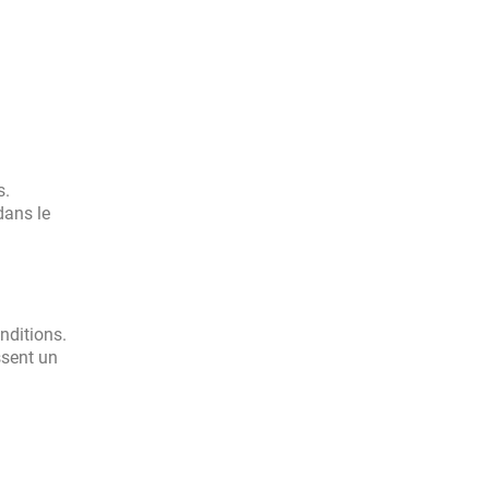
s.
dans le
nditions.
ssent un