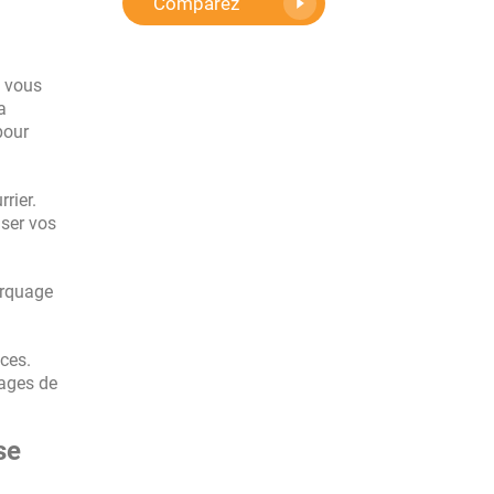
Comparez
 vous
a
pour
rier.
iser vos
arquage
nces.
tages de
se