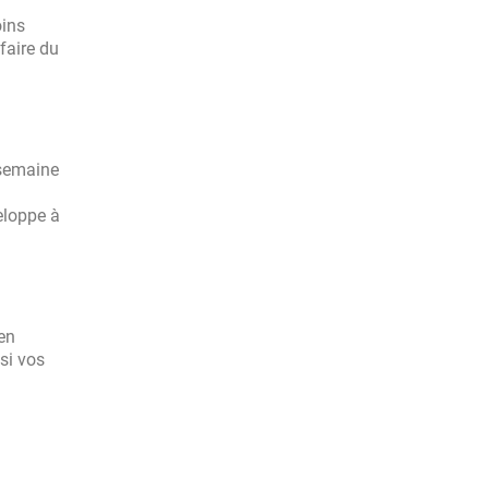
oins
faire
du
 semaine
eloppe à
en
si vos