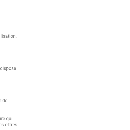
lisation,
i dispose
e de
ire qui
s offres