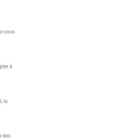
ez-vous
pter à
, la
e des