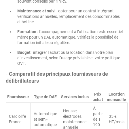
souvent conseillé par l’INRS.
Maintenance et suivi
: opter pour un contrat intégrant
vérifications annuelles, remplacement des consommables
et hotline.
Formation
: l’accompagnement à l’utilisation reste essentiel
même pour un DAE automatique. Vérifiez la possibilité de
formation initiale ou régulière.
Budget
: intégrer l’achat ou la location dans votre plan
d’investissement, selon l’usage prévisible et votre politique
QVT.
- Comparatif des principaux fournisseurs de
défibrillateurs
Prix
Location
Fournisseur
Type de DAE
Services inclus
achat
mensuelle
À
Housse,
Automatique
partir
Cardiolife
électrodes,
35 €
et semi-
de 1
France
maintenance
HT/mois
automatique
190
annuelle