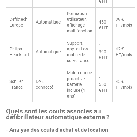
€ HT
Formation
1
Defibtech
utilisateur,
39 €
Automatique
450
Europe
affichage
HT/mois
€ HT
multifonction
Support,
1
Philips
application
42 €
Automatique
390
Heartstart
mobile de
HT/mois
€ HT
surveillance
Maintenance
proactive,
1
Schiller
DAE
45 €
batterie
550
France
connecté
HT/mois
incluse (4
€ HT
ans)
Quels sont les coûts associés au
défibrillateur automatique externe ?
- Analyse des coûts d’achat et de location