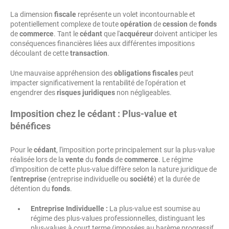
La dimension
fiscale
représente un volet incontournable et
potentiellement complexe de toute
opération
de
cession
de
fonds
de
commerce
. Tant le
cédant
que l'
acquéreur
doivent anticiper les
conséquences financières liées aux différentes impositions
découlant de cette
transaction
.
Une mauvaise appréhension des
obligations
fiscales
peut
impacter significativement la rentabilité de l'opération et
engendrer des
risques
juridiques
non négligeables.
Imposition chez le cédant : Plus-value et
bénéfices
Pour le
cédant
, l'imposition porte principalement sur la plus-value
réalisée lors de la
vente
du
fonds
de
commerce
. Le régime
d'imposition de cette plus-value diffère selon la nature juridique de
l'
entreprise
(entreprise individuelle ou
société
) et la durée de
détention du
fonds
.
Entreprise Individuelle :
La plus-value est soumise au
régime des plus-values professionnelles, distinguant les
plus-values à court terme (imposées au barème progressif