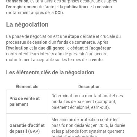
transaction
, évitant ainsi des surprises désagréables après
l'
enregistrement
de l'
acte
et la
publication
de la
cession
(notamment auprès de la
CCI
).
La négociation
La phase de négociation est une
étape
délicate et cruciale du
processus
de
cession
d'un
fonds
de
commerce
. Après
l'
évaluation
et la
due diligence
, le
cédant
et l'
acquéreur
confrontent leurs intérêts afin de parvenir à un accord
mutuellement acceptable sur les termes de la
vente
.
Les éléments clés de la négociation
Élément clé
Description
Détermination du montant final et des
Prix de vente et
modalités de paiement (comptant,
paiement
paiement échelonné, earn-out).
Mécanisme de protection contre les
Garantie d’actif et
passifs non déclarés ; en 2026, la durée
de passif (GAP)
et les plafonds font systématiquement