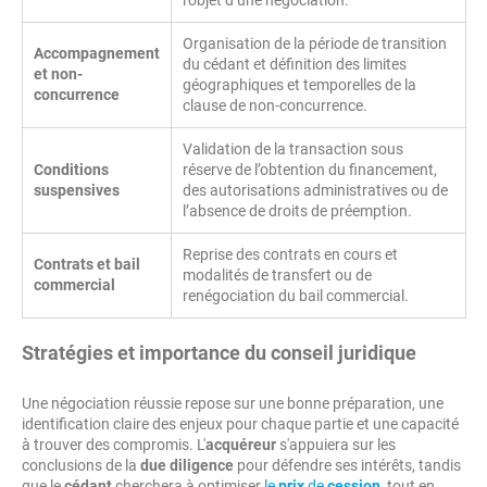
l’objet d’une négociation.
Organisation de la période de transition
Accompagnement
du cédant et définition des limites
et non-
géographiques et temporelles de la
concurrence
clause de non-concurrence.
Validation de la transaction sous
Conditions
réserve de l’obtention du financement,
suspensives
des autorisations administratives ou de
l’absence de droits de préemption.
Reprise des contrats en cours et
Contrats et bail
modalités de transfert ou de
commercial
renégociation du bail commercial.
Stratégies et importance du conseil juridique
Une négociation réussie repose sur une bonne préparation, une
identification claire des enjeux pour chaque partie et une capacité
à trouver des compromis. L'
acquéreur
s'appuiera sur les
conclusions de la
due diligence
pour défendre ses intérêts, tandis
que le
cédant
cherchera à optimiser
le
prix
de
cession
tout en