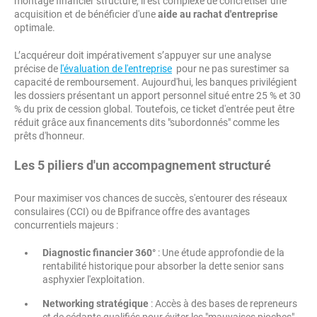
montage financier structuré, il est complexe de concrétiser une
acquisition et de bénéficier d'une
aide au rachat d'entreprise
optimale.
L’acquéreur doit impérativement s’appuyer sur une analyse
précise de
l'évaluation de l'entreprise
pour ne pas surestimer sa
capacité de remboursement. Aujourd'hui, les banques privilégient
les dossiers présentant un apport personnel situé entre 25 % et 30
% du prix de cession global. Toutefois, ce ticket d'entrée peut être
réduit grâce aux financements dits "subordonnés" comme les
prêts d'honneur.
Les 5 piliers d'un accompagnement structuré
Pour maximiser vos chances de succès, s'entourer des réseaux
consulaires (CCI) ou de Bpifrance offre des avantages
concurrentiels majeurs :
Diagnostic financier 360°
: Une étude approfondie de la
rentabilité historique pour absorber la dette senior sans
asphyxier l'exploitation.
Networking stratégique
: Accès à des bases de repreneurs
et de cédants qualifiés pour éviter les "mauvaises pioches"