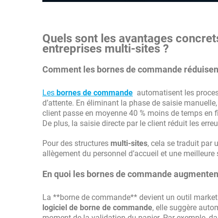
Quels sont les avantages concre
entreprises multi-sites ?
Comment les bornes de commande réduisent-e
Les
bornes de commande
automatisent les process
d’attente. En éliminant la phase de saisie manuelle
client passe en moyenne 40 % moins de temps en file
De plus, la saisie directe par le client réduit les e
Pour des structures
multi-sites
, cela se traduit pa
allègement du personnel d’accueil et une meilleure s
En quoi les bornes de commande augmentent-
La **borne de commande** devient un outil marketin
logiciel de borne de commande
, elle suggère aut
moment de la validation du panier. Par exemple, da