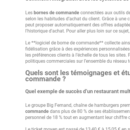
Les
bornes de commande
connectées aux outils d
selon les habitudes d’achat du client. Grâce à une c
peut proposer automatiquement des offres adapté
l'historique d'achat. Pour aller plus loin sur ce suje
Le **logiciel de borne de commande** collecte ainsi
fidélisation grâce à des expériences personnalisées.
les préférences clients à l’échelle de tous les sites
politiques commerciales sur l’ensemble du réseau t
Quels sont les témoignages et étu
commande ?
Quel exemple de succès d’un restaurant mult
Le groupe Big Fernand, chaîne de hamburgers premiu
commande
dans plus de 80 % de ses établissements.
personnel de 18 % tout en augmentant leur chiffre d
Le ticket moyen est passé de 13,40 € à 15,05 € en 