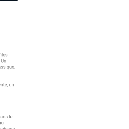
iles
. Un
assique.
nte, un
dans le
au
 boisson