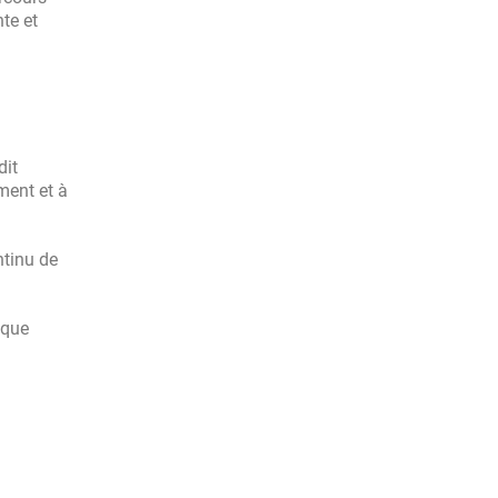
nte et
dit
ment et à
ntinu de
ique