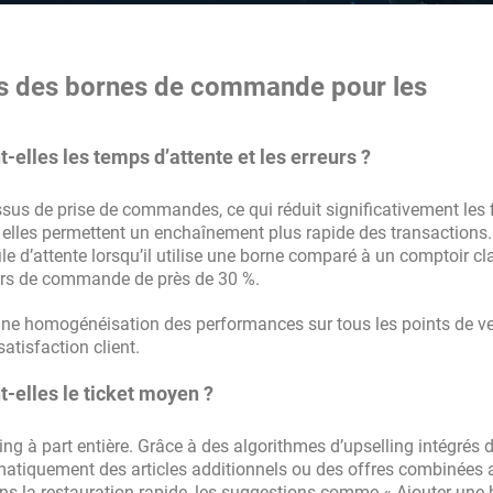
ts des bornes de commande pour les
lles les temps d’attente et les erreurs ?
us de prise de commandes, ce qui réduit significativement les f
, elles permettent un enchaînement plus rapide des transactions
 d’attente lorsqu’il utilise une borne comparé à un comptoir cl
rreurs de commande de près de 30 %.
r une homogénéisation des performances sur tous les points de ve
atisfaction client.
elles le ticket moyen ?
g à part entière. Grâce à des algorithmes d’upselling intégrés 
omatiquement des articles additionnels ou des offres combinées 
ns la restauration rapide, les suggestions comme « Ajouter une