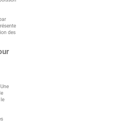
par
présente
tion des
our
. Une
le
le
es