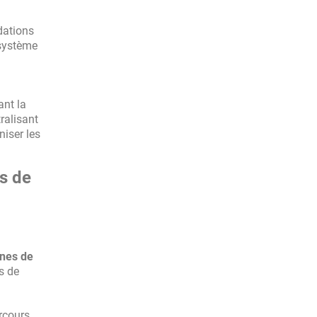
dations
 système
ant la
ralisant
niser les
es de
nes de
s de
rcours