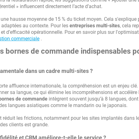
rentiel » influencent directement l’acte d’achat.
e une hausse moyenne de 15 % du ticket moyen. Cela s'explique 
 adaptées au contexte. Pour les
entreprises multi-sites
, cela re
 et d’efficacité opérationnelle. Pour en savoir plus sur l'optimisa
estion commerciale
.
 les bornes de commande indispensables p
ndamentale dans un cadre multi-sites ?
orte affluence internationale, la compréhension est un enjeu clé
nner sa langue, ce qui élimine les incompréhensions et accélère 
bornes de commande
intègrent souvent jusqu’à 8 langues, dont 
ois des langues asiatiques comme le mandarin ou le japonais.
 et réduit les frictions, notamment pour les sites implantés dans l
 des clients est grande.
idélité et CRM améliore-t-elle le service ?