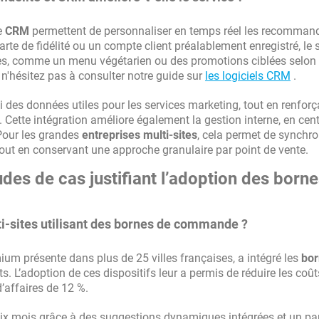
e
CRM
permettent de personnaliser en temps réel les recomman
arte de fidélité ou un compte client préalablement enregistré, le
es, comme un menu végétarien ou des promotions ciblées selon
t, n'hésitez pas à consulter notre guide sur
les logiciels CRM
.
 des données utiles pour les services marketing, tout en renforç
 Cette intégration améliore également la gestion interne, en cent
. Pour les grandes
entreprises multi-sites
, cela permet de synchro
out en conservant une approche granulaire par point de vente.
des de cas justifiant l’adoption des born
i-sites utilisant des bornes de commande ?
m présente dans plus de 25 villes françaises, a intégré les
bor
 L’adoption de ces dispositifs leur a permis de réduire les coût
’affaires de 12 %.
six mois grâce à des suggestions dynamiques intégrées et un pa