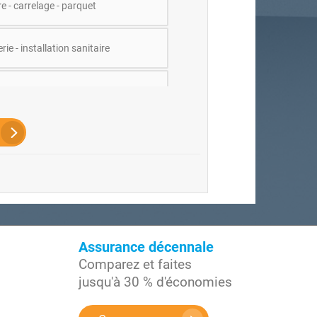
e - carrelage - parquet
ie - installation sanitaire
orps d'Etat
rie, plâtrerie, serrurerie
d'étude / Architecte / Maître
re
ure - Menuiserie extérieure
Assurance décennale
tion / Terrassement, espaces verts…
Comparez et faites
jusqu'à 30 % d'économies