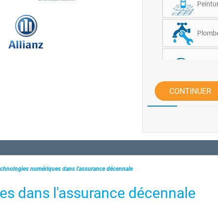
Peintur
Plomber
Tous c
CONTINUER
Menuise
Bureau 
d'oeuv
Couvert
technologies numériques dans l'assurance décennale
Démoli
es dans l'assurance décennale
Autres