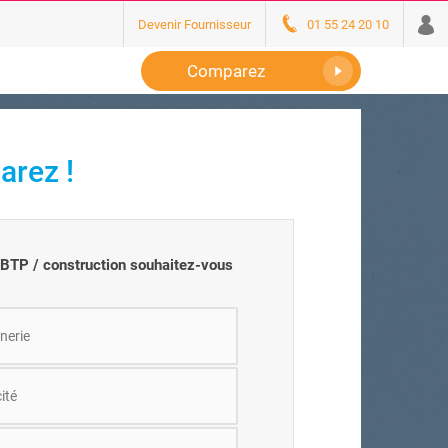
Devenir Fournisseur
01 55 24 20 10
Comparez
arez !
n BTP / construction souhaitez-vous
nerie
cité