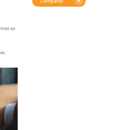
Comparez
ormes en
des