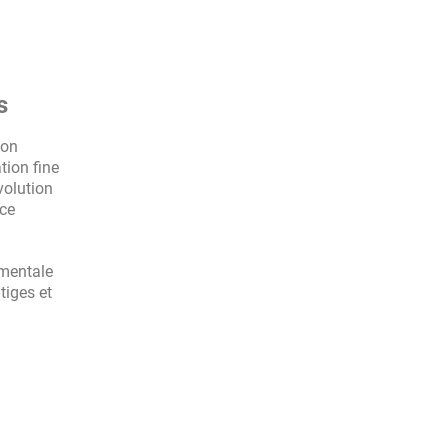
s
ion
tion fine
volution
nce
amentale
tiges et