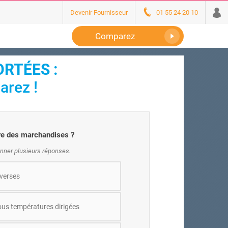
Devenir Fournisseur
01 55 24 20 10
Comparez
RTÉES :
arez !
ure des marchandises ?
nner plusieurs réponses.
verses
us températures dirigées