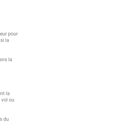
teur pour
si la
ans la
nt la
 vol ou
ns du