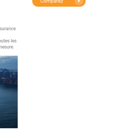
Comparez
ssurance
outes les
mesure.