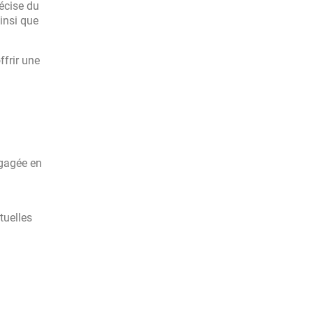
écise du
ainsi que
ffrir une
ngagée en
tuelles