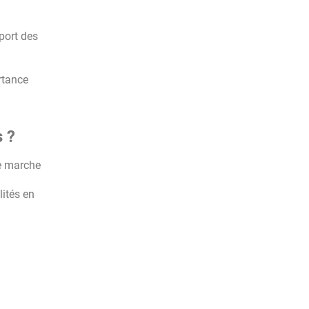
port des
ortance
s ?
e marche
lités en