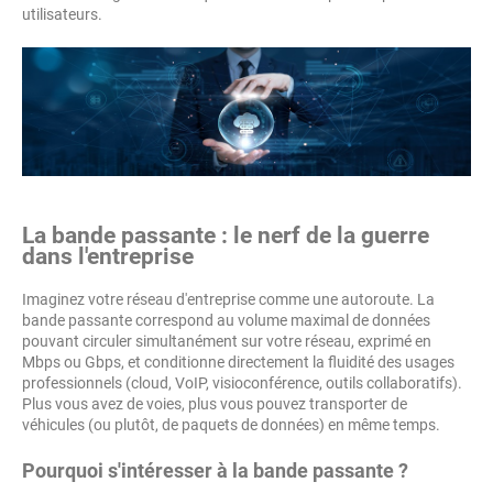
utilisateurs.
La bande passante : le nerf de la guerre
dans l'entreprise
Imaginez votre réseau d'entreprise comme une autoroute. La
bande passante correspond au volume maximal de données
pouvant circuler simultanément sur votre réseau, exprimé en
Mbps ou Gbps, et conditionne directement la fluidité des usages
professionnels (cloud, VoIP, visioconférence, outils collaboratifs).
Plus vous avez de voies, plus vous pouvez transporter de
véhicules (ou plutôt, de paquets de données) en même temps.
Pourquoi s'intéresser à la bande passante ?