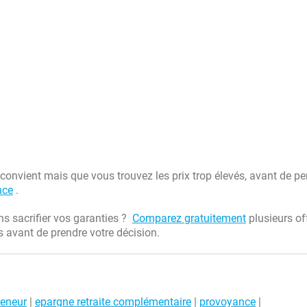
onvient mais que vous trouvez les prix trop élevés, avant de pe
nce
.
ns sacrifier vos garanties ?
Comparez gratuitement
plusieurs of
fs avant de prendre votre décision.
reneur
|
epargne retraite complémentaire
|
provoyance
|