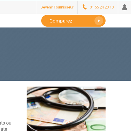
Devenir Fournisseur
01 55 24 20 10
Comparez
nts ou
date