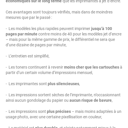
économiques sur le long terme
que les imprimantes à jet d’encre.
Ces avantages sont toujours vérifiés, mais dans de moindres
mesures que par le passé :
- Les modèles les plus rapides peuvent imprimer
jusqu’à 100
pages par minute
contre moins de 40 pour les modèles jet d’encre
– mais pour la même gamme de prix, le différentiel ne sera que
d’une dizaine de pages par minute,
- L’entretien est simplifié,
- Les toners continuent à revenir
moins cher que les cartouches
à
partir d’un certain volume d’impressions mensuel,
- Les imprimantes sont
plus silencieuses
,
- Les impressions sortent sèches de l’imprimante, n’occasionnant
ainsi aucun gondolage du papier ou
aucun risque de bavure
,
- Les impressions sont
plus précises
– mais moins adaptées à un
usage photo, avec une certaine pixellisation en couleur,
- Le matériel est
plus durable
, et résiste notamment mieux à la