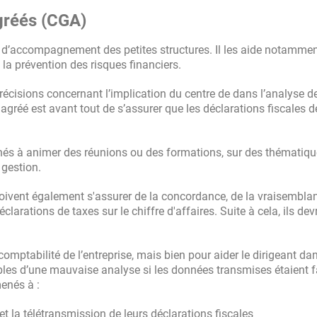
gréés (CGA)
le d’accompagnement des petites structures. Il les aide notammen
 la prévention des risques financiers.
écisions concernant l’implication du centre de dans l’analyse d
n agréé est avant tout de s’assurer que les déclarations fiscales d
és à animer des réunions ou des formations, sur des thématique
 gestion.
 doivent également s'assurer de la concordance, de la vraisembla
éclarations de taxes sur le chiffre d'affaires. Suite à cela, ils dev
 comptabilité de l’entreprise, mais bien pour aider le dirigeant da
ables d’une mauvaise analyse si les données transmises étaient 
menés à :
et la télétransmission de leurs déclarations fiscales