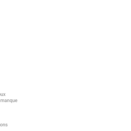
eux
ar manque
ions