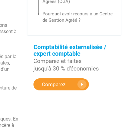
Agréés (CGA)
Pourquoi avoir recours à un Centre
de Gestion Agréé ?
ions
ressent à
Comptabilité externalisée /
expert comptable
s par la
Comparez et faites
ales,
jusqu'à 30 % d'économies
 d'un
Comparez
erture de
.
èques. En
ncère à