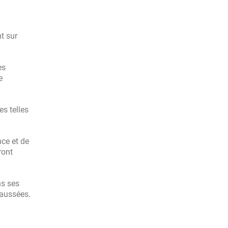
t sur
es
e
s telles
nce et de
ront
ns ses
faussées.