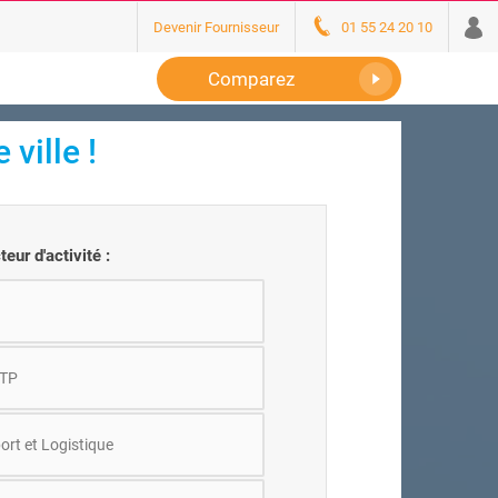
Devenir Fournisseur
01 55 24 20 10
Comparez
 ville
!
eur d'activité :
BTP
ort et Logistique