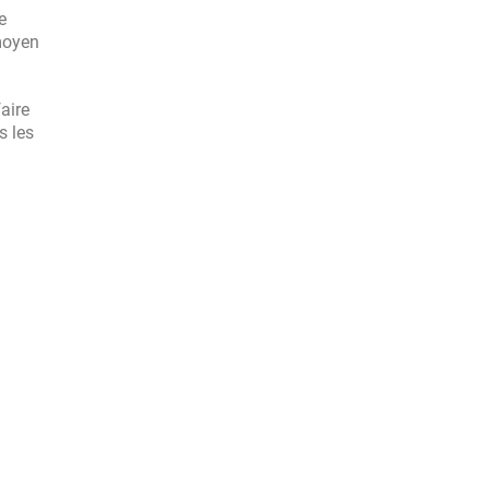
e
moyen
aire
s les