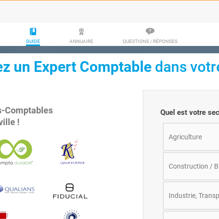
GUIDE
ANNUAIRE
QUESTIONS / RÉPONSES
ez un Expert Comptable
dans votre
s-Comptables
Quel est votre sect
ville
!
Agriculture
Construction / 
Industrie, Transp