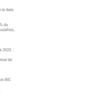
e la date
5% du
outefois,
n
us 2022.
tenue de
ion BIC
.