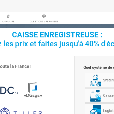
ANNUAIRE
QUESTIONS / RÉPONSES
CAISSE ENREGISTREUSE
:
les prix et faites jusqu'à 40% d'é
toute la France !
Quel système de c
Système
Caisse 
Logicie