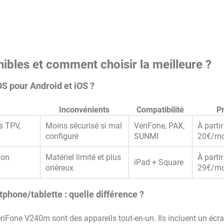
ibles et comment choisir la meilleure ?
OS pour Android et iOS ?
Inconvénients
Compatibilité
Pr
s TPV,
Moins sécurisé si mal
VeriFone, PAX,
À partir
configuré
SUNMI
20€/m
bon
Matériel limité et plus
À partir
iPad + Square
onéreux
29€/mo
hone/tablette : quelle différence ?
one V240m sont des appareils tout-en-un. Ils incluent un écra