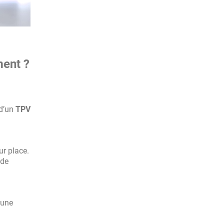
ment ?
 d’un
TPV
ur place.
 de
 une