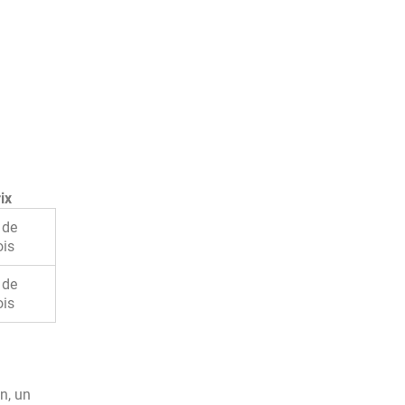
ix
 de
ois
 de
is
n, un