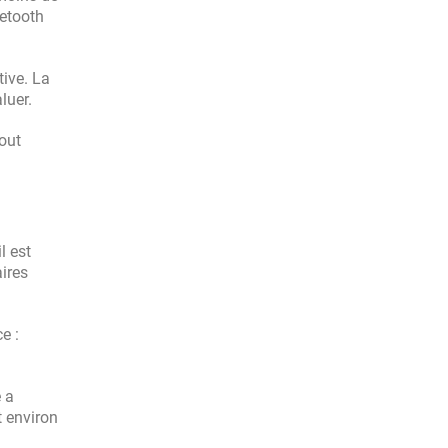
uetooth
tive. La
luer.
jout
l est
ires
e :
e a
t environ