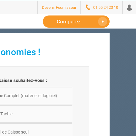
Devenir Fournisseur
01 55 24 20 10
Comparez
conomies !
aisse souhaitez-vous :
 Complet (matériel et logiciel)
Tactile
l de Caisse seul