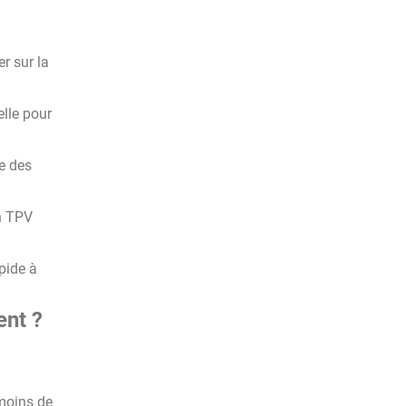
r sur la
elle pour
e des
Un TPV
pide à
ent ?
 moins de