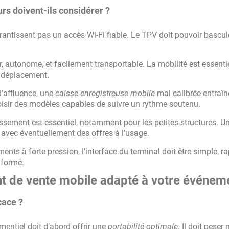
urs doivent-ils considérer ?
antissent pas un accès Wi-Fi fiable. Le TPV doit pouvoir bascule
er, autonome, et facilement transportable. La mobilité est essenti
n déplacement.
d’affluence, une
caisse enregistreuse mobile
mal calibrée entraîn
 choisir des modèles capables de suivre un rythme soutenu.
tissement est essentiel, notamment pour les petites structures. 
, avec éventuellement des offres à l’usage.
ts à forte pression, l’interface du terminal doit être simple, ra
 formé.
t de vente mobile adapté à votre événem
cace ?
entiel doit d’abord offrir une
portabilité optimale
. Il doit peser