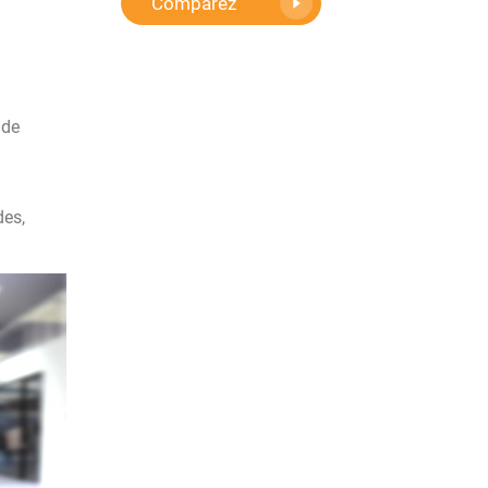
Comparez
ude
des,