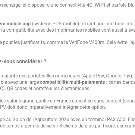
recharge, et disposer d'une connectivité 4G, Wi-Fi et parfois Bl
em mobile app
(système POS mobile) offrant une interface intui
 et la compatibilité avec des imprimantes mobiles sont aussi à éva
 pour les justificatifs, comme le VeriFone V400m. Cela évite l’a
-vous considérer ?
n majorité des portefeuilles numériques (Apple Pay, Google Pay), i
ble avec une large
compatibilité multi-paiements
: cartes banca
), QR codes et portefeuilles électroniques.
 les salons grand public en France étaient en sans contact (sourc
V doit donc impérativement intégrer cette option.
ipé au Salon de l’Agriculture 2026 avec un terminal PAX A50. Ell
e temps a permis de servir 3 clients de plus par heure, généran