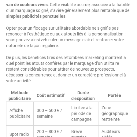
van de couleurs vives
. Cette visibilité accrue, associée à la fiabilité
d’un marquage soigné, s’avère généralement plus rentable que de
simples publicités ponctuelles
.
Opter pour un flocage sur utilitaire abordable ne signifie pas
renoncer à l’esthétique ou aux atouts liés à la personnalisation :
vous pouvez ainsi véhiculer un message clair et renforcer votre
notoriété de façon régulière.
De plus, les bénéfices tirés des retombées marketing montrent à
quel point les atouts conférés par le marquage d’un utilitaire
restent considérables pour attirer de nouveaux prospects,
dépasser la concurrence et donner un caractère professionnel à
votre activité.
Méthode
Durée
Coût estimatif
Portée
publicitaire
d'exposition
Limitée à la
Zone
Affiche
300 – 500 € /
période de
géographique
publicitaire
semaine
campagne
restreinte
200 – 800 € /
Brève
Auditeurs
Spot radio