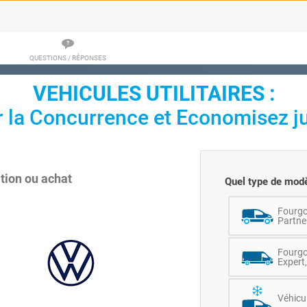
QUESTIONS / RÉPONSES
VEHICULES UTILITAIRES :
r la Concurrence et Economisez j
tion ou achat
Quel type de modè
Fourgo
Partner
Fourgo
Expert,
Véhicul