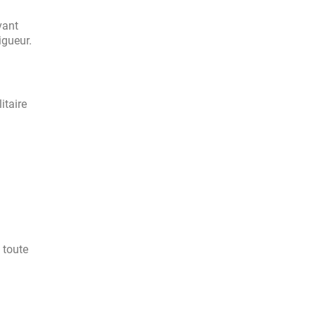
vant
igueur.
itaire
 toute