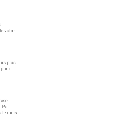
s
de votre
urs plus
 pour
écise
. Par
s le mois