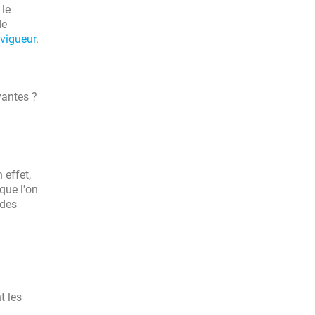
 le
de
vigueur.
vantes ?
 effet,
que l'on
 des
t les