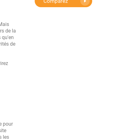
Comparez
 Mais
rs de la
s qu'en
rités de
irez
e pour
ite
s les