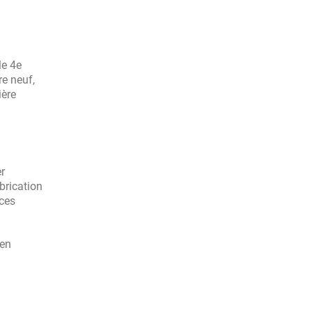
le 4e
re neuf,
ière
r
brication
nces
 en