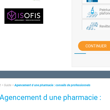
Peintu
plafon
Revête
Electri
CONTINUER
Gros œu
Menuise
Plombe
t
Guide
Agencement d une pharmacie : conseils de professionnels
 Agencement d une pharmacie :
Câblag