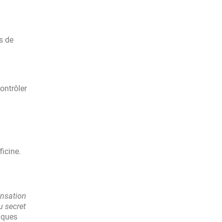
s de
ontrôler
ficine.
ensation
u secret
fiques