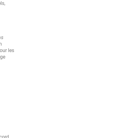
ls,
as
n
our les
age
ccord