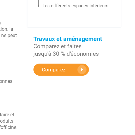
Les différents espaces intérieurs
ion de plans et Suivi de chantier
à
 types de travaux
ion, la
e ne peut
Travaux et aménagement
Comparez et faites
jusqu'à 30 % d'économies
Comparez
rsonnes
aire et
roduits
officine.