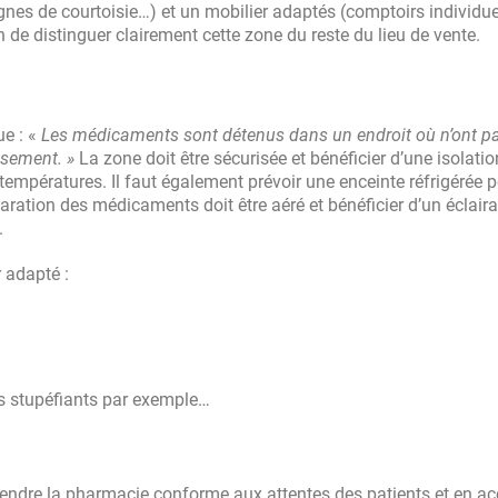
gnes de courtoisie…) et un mobilier adaptés (comptoirs individue
n de distinguer clairement cette zone du reste du lieu de vente.
ue : «
Les médicaments sont détenus dans un endroit où n’ont p
issement. »
La zone doit être sécurisée et bénéficier d’une isolatio
températures. Il faut également prévoir une enceinte réfrigérée p
aration des médicaments doit être aéré et bénéficier d’un éclair
.
r adapté :
s stupéfiants par exemple…
rendre la pharmacie conforme aux attentes des patients et en a