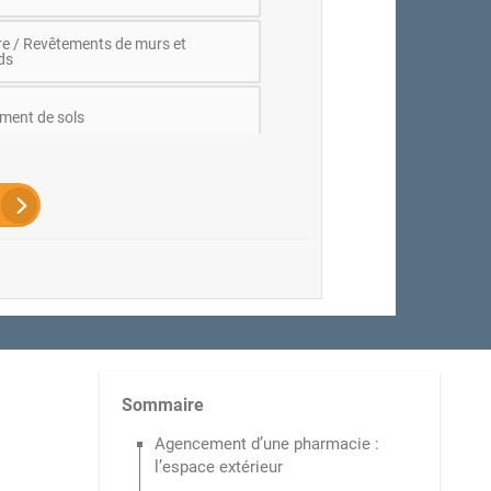
re / Revêtements de murs et
ds
ment de sols
cité / Luminaires / Eclairage
vre (construction, toit...)
rie / Porte / Fenêtre
rie
Sommaire
Agencement d’une pharmacie :
e de réseaux
l’espace extérieur