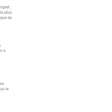
mplet :
la plus
ique de
s
on à
ère
is le