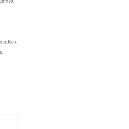
egardes.
gardées.
s.