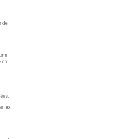
s de
 une
e en
dées.
s les