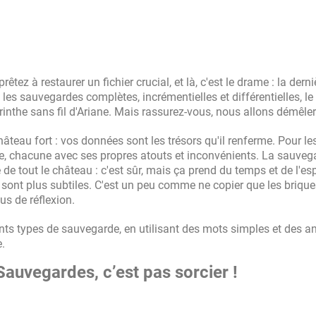
z à restaurer un fichier crucial, et là, c'est le drame : la derni
 les sauvegardes complètes, incrémentielles et différentielles, 
the sans fil d'Ariane. Mais rassurez-vous, nous allons démêler 
eau fort : vos données sont les trésors qu'il renferme. Pour le
e, chacune avec ses propres atouts et inconvénients. La sauveg
e tout le château : c'est sûr, mais ça prend du temps et de l'es
s, sont plus subtiles. C'est un peu comme ne copier que les briqu
s de réflexion.
rents types de sauvegarde, en utilisant des mots simples et des a
.
uvegardes, c’est pas sorcier !
!