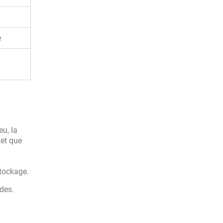
e
u, la
 et que
tockage.
des.