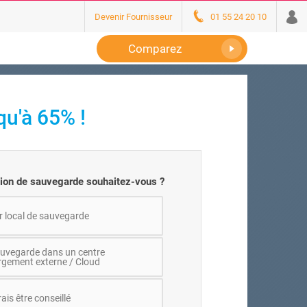
Devenir Fournisseur
01 55 24 20 10
Comparez
u'à 65% !
tion de sauvegarde souhaitez-vous ?
r local de sauvegarde
auvegarde dans un centre
rgement externe / Cloud
ais être conseillé