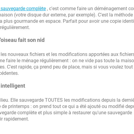
 sauvegarde complète
, c'est comme faire un déménagement co
ison (votre disque dur externe, par exemple). C'est la méthode 
la plus gourmande en espace. Parfait pour avoir une copie ident
 régulièrement.
'oiseau fait son nid
les nouveaux fichiers et les modifications apportées aux fichier
me faire le ménage régulièrement : on ne vide pas toute la mais
ées. C'est rapide, ça prend peu de place, mais si vous voulez tout
écédentes.
intelligent
milieu. Elle sauvegarde TOUTES les modifications depuis la derni
e printemps : on prend tout ce qui a été ajouté ou modifié depu
uvegarde complète et plus simple à restaurer qu'une sauvegarde
ir rapidement.