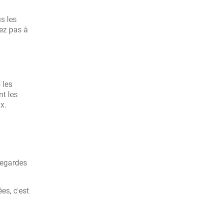
s les
vez pas à
 les
nt les
x.
vegardes
es, c'est