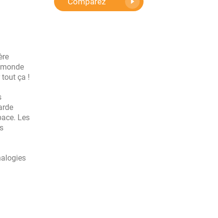
Comparez
ère
le monde
tout ça !
s
arde
pace. Les
es
nalogies