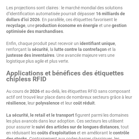
Les projections sont claires : le marché mondial des solutions
d’identification automatisée pourrait dépasser
16 milliards de
dollars d’ici 2026
. En parallèle, ces étiquettes favorisent le
recyclage
, une
production économe en énergie
et une
gestion
optimisée des marchandises
.
Enfin, chaque produit peut recevoir un
identifiant unique
,
renforçant la
sécurité
, la
lutte contre la contrefaçon
et la
justesse des inventaires
. Une avancée majeure vers une
logistique plus agile et plus verte.
Applications et bénéfices des étiquettes
chipless RFID
Au cours de
2026
et au-delà, les étiquettes RFID sans composant
actif ont trouvé leur place dans de nombreux secteurs grâce à leur
résilience
, leur
polyvalence
et leur
coût réduit
.
La sécurité, le retail et le transport
figurent parmi les domaines
les plus avancés dans leur adoption. Ces secteurs les utilisent
pour assurer le
suivi des articles sur de longues distances
, tout
en réduisant les
coûts d’exploitation
et en améliorant le
contrôle
des stocks
. Contrairement aux codes-barres classiques, les