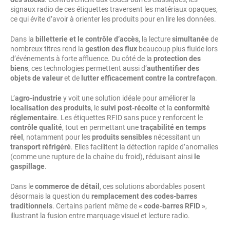
signaux radio de ces étiquettes traversent les matériaux opaques,
ce qui évite d’avoir à orienter les produits pour en lire les données.
Dans la
billetterie et le contrôle d’accès
, la lecture
simultanée
de
nombreux titres rend la
gestion des flux
beaucoup plus fluide lors
d’événements à forte affluence. Du côté de la
protection des
biens
, ces technologies permettent aussi d’
authentifier des
objets de valeur
et de
lutter efficacement contre la contrefaçon
.
L’
agro-industrie
y voit une solution idéale pour améliorer la
localisation des produits
, le
suivi post-récolte
et la
conformité
réglementaire
. Les étiquettes RFID sans puce y renforcent le
contrôle qualité
, tout en permettant une
traçabilité en temps
réel
, notamment pour les
produits sensibles
nécessitant un
transport réfrigéré
. Elles facilitent la détection rapide d’anomalies
(comme une rupture de la chaîne du froid), réduisant ainsi
le
gaspillage
.
Dans le
commerce de détail
, ces solutions abordables posent
désormais la question du
remplacement des codes-barres
traditionnels
. Certains parlent même de
« code-barres RFID »
,
illustrant la fusion entre marquage visuel et lecture radio.