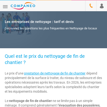
Les entreprises de nettoyage : tarif et devis
Découvrez les questions les plus fréquentes en Nettoyage de locaux
Quel est le prix du nettoyage de fin de
chantier ?
Le prix d’une
prestation de nettoyage de fin de chantier
dépend
principalement de la surface à traiter, du niveau de salissure et des
opérations nécessaires après les travaux. En 2026, les entreprises
spécialisées adaptent leurs tarifs selon la complexité du chantier
et les équipements mobilisés.
Le
nettoyage de fin de chantier
ne se limite pas à un simple
ménage. Il comprend généralement l’
évacuation des poussières
,