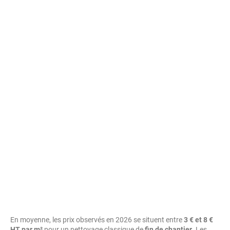
En moyenne, les prix observés en 2026 se situent entre
3 € et 8 €
HT par m²
pour un nettoyage classique de
fin de chantier
. Les