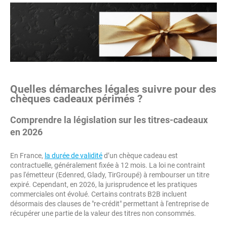
Quelles démarches légales suivre pour des
chèques cadeaux périmés ?
Comprendre la législation sur les titres-cadeaux
en 2026
En France,
la durée de validité
d’un chèque cadeau est
contractuelle, généralement fixée à 12 mois. La loi ne contraint
pas l'émetteur (Edenred, Glady, TirGroupé) à rembourser un titre
expiré. Cependant, en 2026, la jurisprudence et les pratiques
commerciales ont évolué. Certains contrats B2B incluent
désormais des clauses de "re-crédit" permettant à l'entreprise de
récupérer une partie de la valeur des titres non consommés.