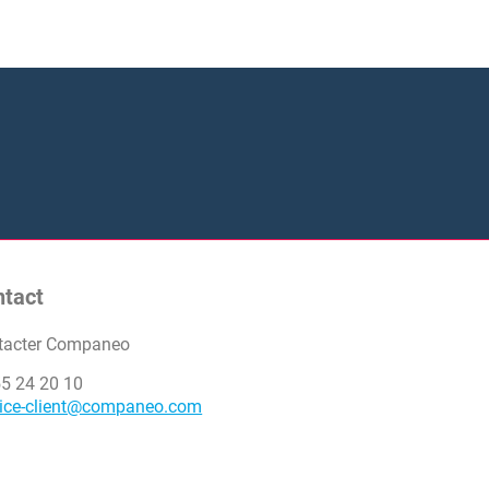
ntact
tacter Companeo
55 24 20 10
vice-client@companeo.com