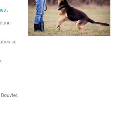
nes
.
 donc
utres se
r.
 Bouvier,