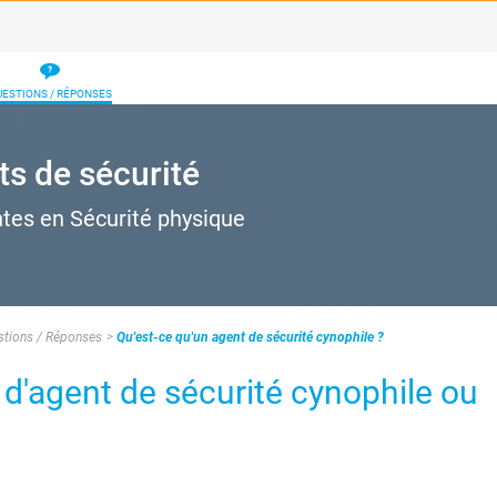
UESTIONS / RÉPONSES
ts de sécurité
ntes en Sécurité physique
stions / Réponses
Qu'est-ce qu'un agent de sécurité cynophile ?
 d'agent de sécurité cynophile ou