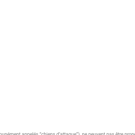
nément appelés “chiens d’attaque”), ne peuvent pas être prop