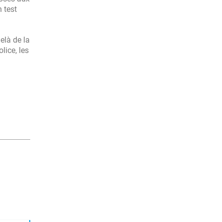
 test
elà de la
lice, les