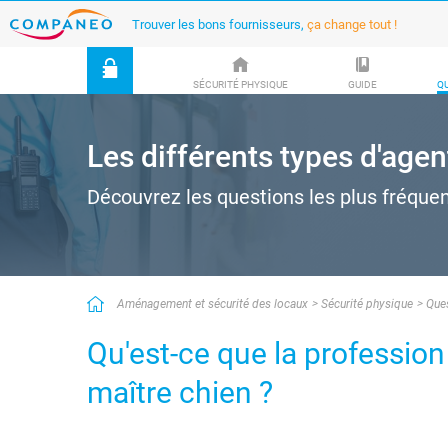
Trouver les bons fournisseurs,
ça change tout !
SÉCURITÉ PHYSIQUE
GUIDE
Q
Les différents types d'agen
Découvrez les questions les plus fréque
Aménagement et sécurité des locaux
Sécurité physique
Que
Qu'est-ce que la profession
maître chien ?