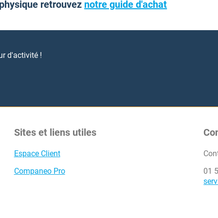
 physique retrouvez
notre guide d'achat
 d'activité !
Sites et liens utiles
Co
Espace Client
Con
Companeo Pro
01 
ser