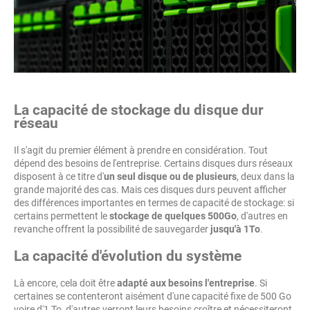
La capacité de stockage du disque dur
réseau
Il s'agit du premier élément à prendre en considération. Tout
dépend des besoins de l'entreprise. Certains disques durs réseaux
disposent à ce titre d'
un seul disque ou de plusieurs
, deux dans la
grande majorité des cas. Mais ces disques durs peuvent afficher
des différences importantes en termes de capacité de stockage: si
certains permettent le
stockage de quelques 500Go
, d'autres en
revanche offrent la possibilité de sauvegarder
jusqu'à 1To
.
La capacité d'évolution du système
Là encore, cela doit être
adapté aux besoins l'entreprise
. Si
certaines se contenteront aisément d'une capacité fixe de 500 Go
voire d'1 To, d'autres verront leurs besoins croître et nécessiteront