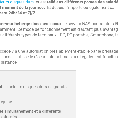
ieurs disques durs
et est
relié aux différents postes des salari
uel moment de la journée.
Et depuis n'importe où également car l
nnant 24h/24 et 7j/7
.
 serveur hébergé dans ses locaux
, le serveur NAS pourra alors êt
notamment. Ce mode de fonctionnement est d'autant plus avantag
différents types de terminaux : PC, PC portable, Smartphone, ta
cède via une autorisation préalablement établie par le prestatai
passe. Il utilise le réseau Internet mais peut également fonctio
à distance.
nt
: plusieurs disques durs de grandes
reprise
er simultanément et à différents
s stockés