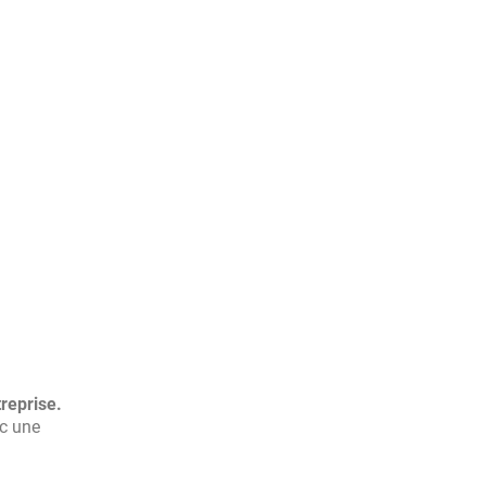
treprise.
ec une