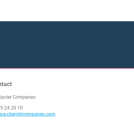
ntact
tacter Companeo
55 24 20 10
vice-client@companeo.com