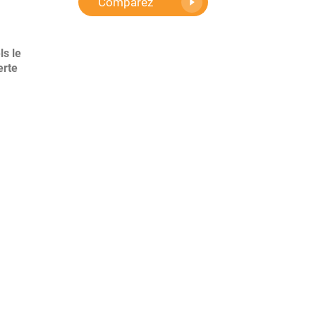
Comparez
ls le
erte