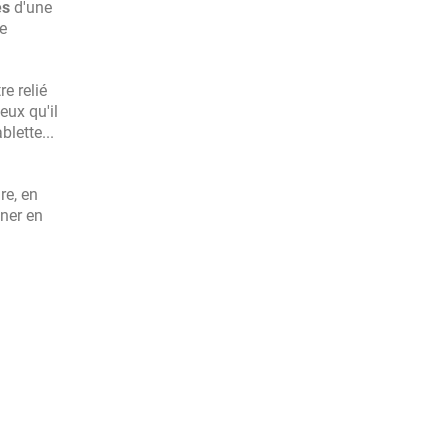
és
d'une
e
re relié
eux qu'il
blette...
re, en
nner en