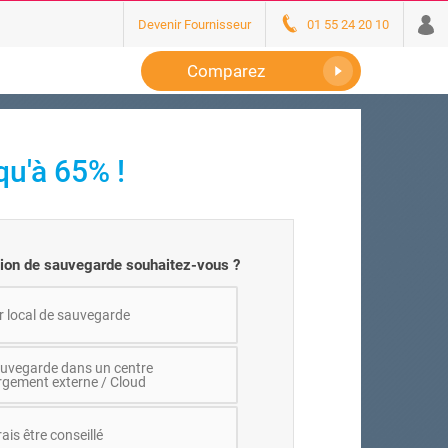
Devenir Fournisseur
01 55 24 20 10
Comparez
u'à 65% !
tion de sauvegarde souhaitez-vous ?
r local de sauvegarde
auvegarde dans un centre
rgement externe / Cloud
ais être conseillé