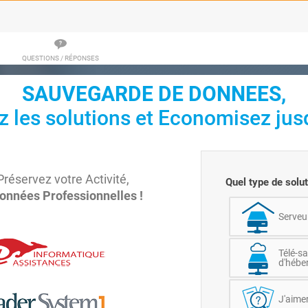
QUESTIONS / RÉPONSES
SAUVEGARDE DE DONNEES,
 les solutions et Economisez jusq
Préservez votre Activité,
Quel type de solu
onnées Professionnelles !
Serveu
Télé-s
d'hébe
J'aimer