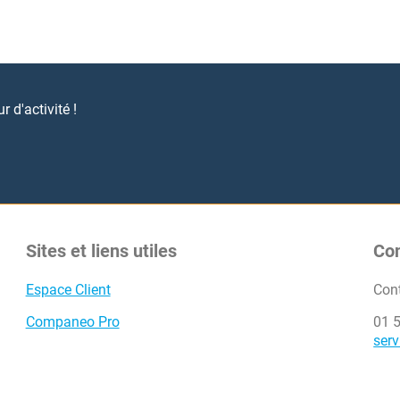
 d'activité !
Sites et liens utiles
Co
Espace Client
Con
Companeo Pro
01 
ser