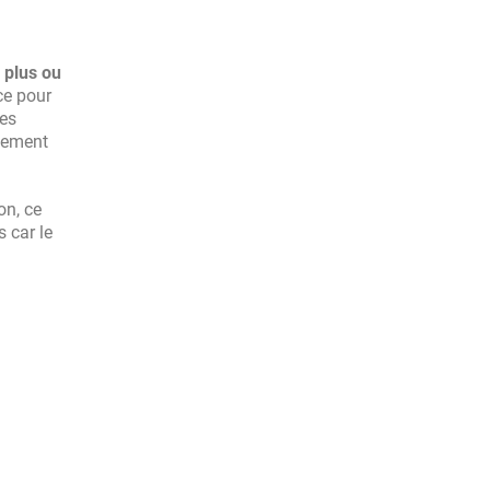
 plus ou
ace pour
tes
ivement
on, ce
 car le