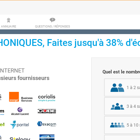
ANNUAIRE
QUESTIONS / RÉPONSES
IQUES, Faites jusqu'à 38% d'é
- INTERNET
Quel est le nombre
sieurs fournisseurs
1 à 2 s
3 à 4 s
5 à 10 