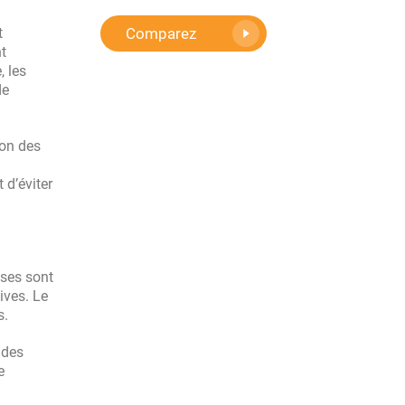
Comparez
t
nt
, les
de
ion des
 d’éviter
ises sont
ives. Le
s.
 des
e