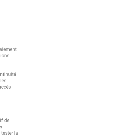
paiement
tions
ntinuité
les
’accès
if de
en
tester la