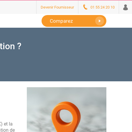
Devenir Fournisseur
01 55 24 20 10
Comparez
tion ?
) et la
ntion de