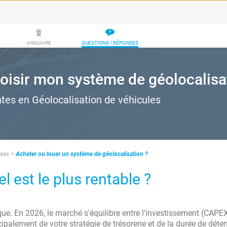
ANNUAIRE
QUESTIONS / RÉPONSES
hoisir mon système de géolocalisa
ntes en Géolocalisation de véhicules
nses
Acheter ou louer un système de géolocalisation ?
l est le plus rentable ?
ique. En 2026, le marché s'équilibre entre l'investissement (CAPEX
palement de votre stratégie de trésorerie et de la durée de déte