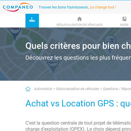
Trouver les bons fournisseurs,
ça change tout !
GÉOLOCALISATION DE VÉHICULES
GUIDE
Quels critères pour bien c
Découvrez les questions les plus fréque
Automobile
Géolocalisation de véhicules
Questions / Répo
Achat vs Location GPS : que
C'est la question centrale de tout projet de télémat
charge d'exploitation (OPEX). Le choix dépend princi