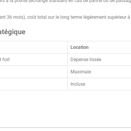
jours à la pointe (échange standard en cas de panne ou de passag
 36 mois), coût total sur le long terme légèrement supérieur à 
ratégique
Location
 fort
Dépense lissée
Maximale
Incluse