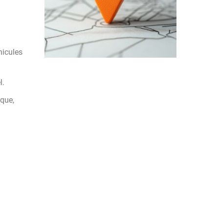
hicules
l.
ique,