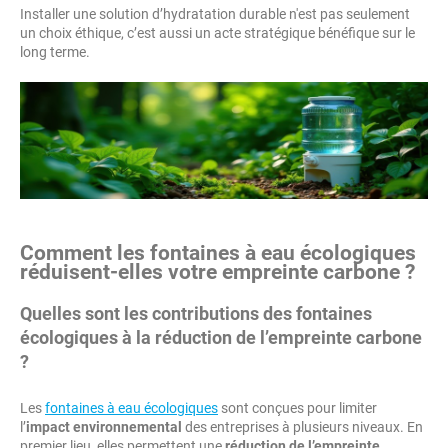
Installer une solution d’hydratation durable n'est pas seulement
un choix éthique, c’est aussi un acte stratégique bénéfique sur le
long terme.
Comment les fontaines à eau écologiques
réduisent-elles votre empreinte carbone ?
Quelles sont les contributions des fontaines
écologiques à la réduction de l’empreinte carbone
?
Les
fontaines à eau écologiques
sont conçues pour limiter
l’
impact environnemental
des entreprises à plusieurs niveaux. En
premier lieu, elles permettent une
réduction de l’empreinte