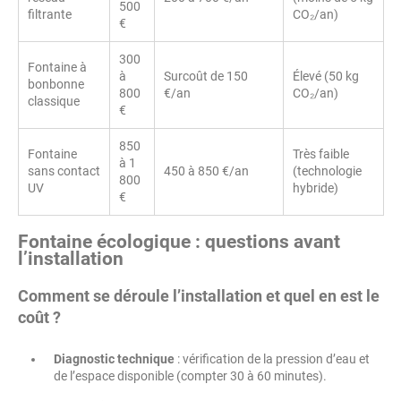
500
filtrante
CO₂/an)
€
300
Fontaine à
à
Surcoût de 150
Élevé (50 kg
bonbonne
800
€/an
CO₂/an)
classique
€
850
Fontaine
Très faible
à 1
sans contact
450 à 850 €/an
(technologie
800
UV
hybride)
€
Fontaine écologique : questions avant
l’installation
Comment se déroule l’installation et quel en est le
coût ?
Diagnostic technique
: vérification de la pression d’eau et
de l’espace disponible (compter 30 à 60 minutes).