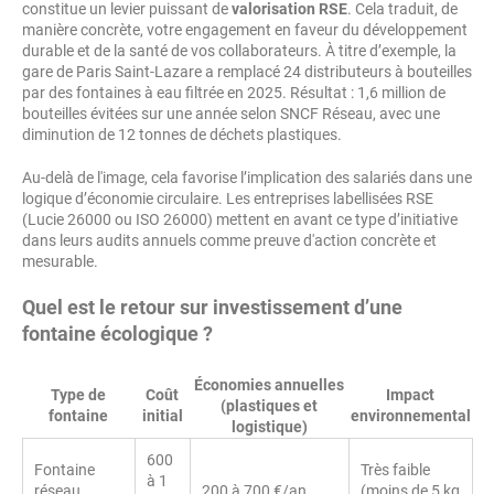
constitue un levier puissant de
valorisation RSE
. Cela traduit, de
manière concrète, votre engagement en faveur du développement
durable et de la santé de vos collaborateurs. À titre d’exemple, la
gare de Paris Saint-Lazare a remplacé 24 distributeurs à bouteilles
par des fontaines à eau filtrée en 2025. Résultat : 1,6 million de
bouteilles évitées sur une année selon SNCF Réseau, avec une
diminution de 12 tonnes de déchets plastiques.
Au-delà de l'image, cela favorise l’implication des salariés dans une
logique d’économie circulaire. Les entreprises labellisées RSE
(Lucie 26000 ou ISO 26000) mettent en avant ce type d’initiative
dans leurs audits annuels comme preuve d'action concrète et
mesurable.
Quel est le retour sur investissement d’une
fontaine écologique ?
Économies annuelles
Type de
Coût
Impact
(plastiques et
fontaine
initial
environnemental
logistique)
600
Fontaine
Très faible
à 1
réseau
200 à 700 €/an
(moins de 5 kg