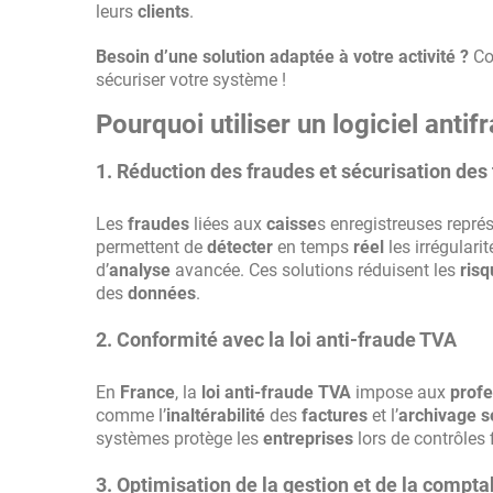
leurs
clients
.
Besoin d’une solution adaptée à votre activité ?
Co
sécuriser votre système !
Pourquoi utiliser un logiciel antif
1. Réduction des fraudes et sécurisation des
Les
fraudes
liées aux
caisse
s enregistreuses repré
permettent de
détecter
en temps
réel
les irrégulari
d’
analyse
avancée. Ces solutions réduisent les
risq
des
données
.
2. Conformité avec la loi anti-fraude TVA
En
France
, la
loi anti-fraude TVA
impose aux
profe
comme l’
inaltérabilité
des
factures
et l’
archivage s
systèmes protège les
entreprises
lors de contrôles 
3. Optimisation de la gestion et de la comptab