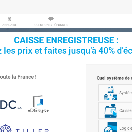
ANNUAIRE
QUESTIONS / RÉPONSES
CAISSE ENREGISTREUSE
:
les prix et faites jusqu'à 40% d'é
toute la France !
Quel système de c
Système
Caisse 
Logicie