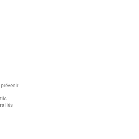
 prévenir
ils
rs
liés