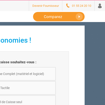
Devenir Fournisseur
01 55 24 20 10
Comparez
conomies !
aisse souhaitez-vous :
 Complet (matériel et logiciel)
Tactile
l de Caisse seul