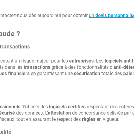
ntactez-nous dès aujourd’hui pour obtenir
un
devis personnalis
raude ?
 transactions
sentent un risque majeur pour les
entreprises
. Les
logiciels anti
tés dans les
transactions
grâce à des fonctionnalités d’
anti-déte
ues financiers
en garantissant une
sécurisation
totale des
paie
ssionnels
d’utiliser des
logiciels certifiés
respectant des critères 
écurisé
des données. L’
attestation
de concordance délivrée par 
fiscaux, tout en assurant le respect des
règles
en vigueur.
ilité