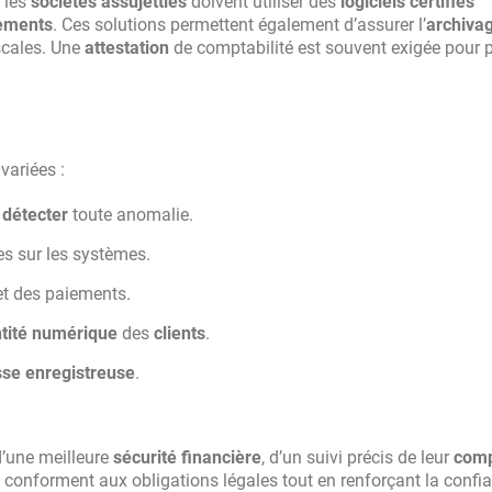
, les
sociétés assujetties
doivent utiliser des
logiciels certifiés
ements
. Ces solutions permettent également d’assurer l’
archiva
scales. Une
attestation
de comptabilité est souvent exigée pour 
variées :
r
détecter
toute anomalie.
s sur les systèmes.
et des paiements.
ntité numérique
des
clients
.
sse enregistreuse
.
d’une meilleure
sécurité financière
, d’un suivi précis de leur
comp
se conforment aux obligations légales tout en renforçant la confi