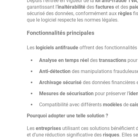
Depuis l’entrée en vigueur de la
loi anti-fraude TVA
garantissant l’
inaltérabilité
des
factures
et des
pai
sécurisé des données, conformément aux
règles
fi
que le logiciel respecte les normes légales.
Fonctionnalités principales
Les
logiciels antifraude
offrent des fonctionnalités 
Analyse en temps réel
des
transactions
pou
Anti-détection
des manipulations frauduleuse
Archivage sécurisé
des données financières 
Mesures de sécurisation
pour préserver l’
ide
Compatibilité avec différents
modèles
de
cai
Pourquoi adopter une telle solution ?
Les
entreprises
utilisant ces solutions bénéficient 
et d’une réduction significative des
risques
. Elles 