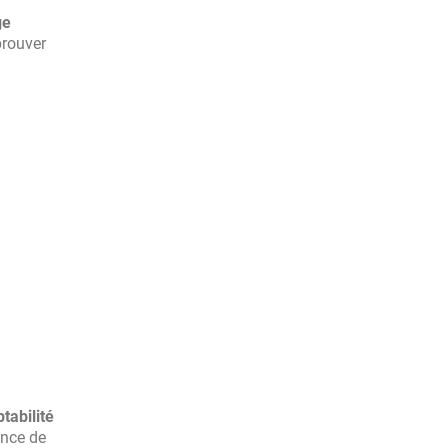
ge
prouver
tabilité
ance de