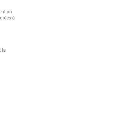
ent un
égrées à
 la