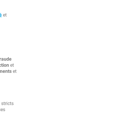
é
et
fraude
ction
et
ments
et
stricts
ces