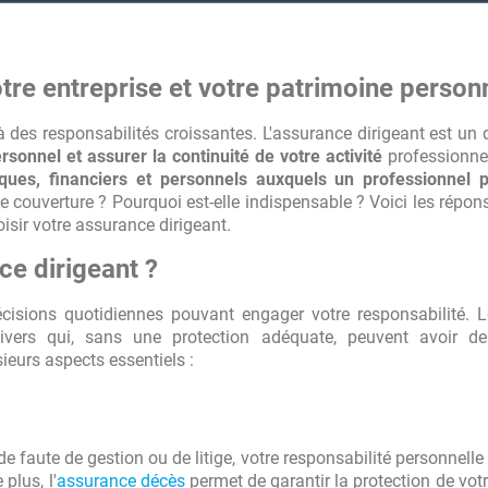
i met en relation avec les
mps cela permet d'être rapidement en
tre entreprise et votre patrimoine person
à des responsabilités croissantes. L'assurance dirigeant est un d
rsonnel et assurer la continuité de votre activité
professionnel
iques, financiers et personnels auxquels un professionnel 
te couverture ? Pourquoi est-elle indispensable ? Voici les répon
isir votre assurance dirigeant.
ce dirigeant ?
écisions quotidiennes pouvant engager votre responsabilité. 
divers qui, sans une protection adéquate, peuvent avoir de
eurs aspects essentiels :
de faute de gestion ou de litige, votre responsabilité personnelle
plus, l'
assurance décès
permet de garantir la protection de votr