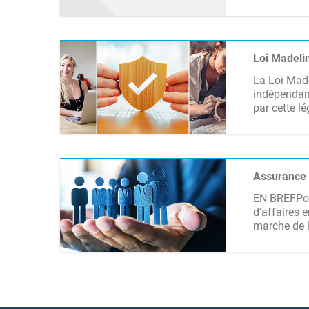
Loi Madelin
La Loi Made
indépendant
par cette lé
Assurance 
EN BREFPour
d’affaires 
marche de l