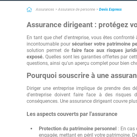
Simple et efficace
Assurances
Assurance de personne
Devis Express
Bon service utile quand on manque de temps ! Très bon service qu
prestataires des services recherchés. Lorsque l'on manque de te
Assurance dirigeant : protégez vo
contact.
En tant que chef d'entreprise, vous êtes confronté 
incontournable pour
sécuriser votre patrimoine pe
solution permet de
faire face aux risques jurid
exposé.
Quelles sont les garanties offertes par cet
questions, ainsi qu'un aperçu complet pour bien cho
Pourquoi souscrire à une assuran
Diriger une entreprise implique de prendre des d
d'entreprise doivent faire face à des risques 
conséquences. Une assurance dirigeant couvre plusi
Les aspects couverts par l'assurance
Protection du patrimoine personnel
: En cas 
engagée, mettant en péril votre patrimoine. De 