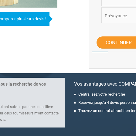
Prévoyance
omparer plusieurs devis !
Epargne entrepri
CONTINUER
Retraite
Assurance Frais
Vos avantages avec COMP
nous la recherche de vos
Centralisez votre recherche
Recevez jusqu'à 4 devis personna
i ont suivies par une conseillère
Trouvez un contrat attractif en t
r deux fournisseurs m'ont contacté
vis.
rendez-vous.