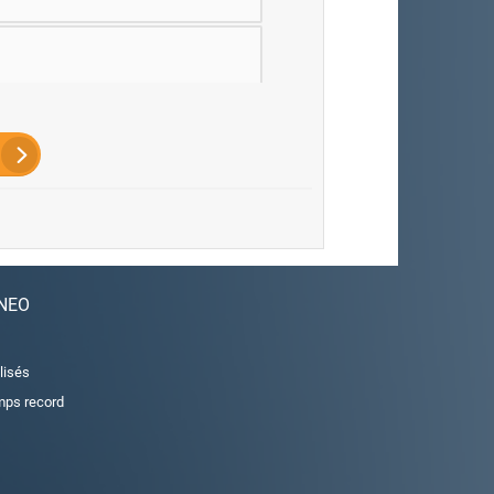
se (PEE, PERCO, épargne salariale)
 Généraux
ANEO
lisés
emps record