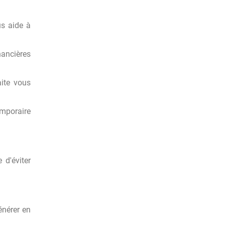
us aide à
nancières
aite vous
emporaire
 d'éviter
énérer en