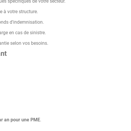
ues spécifiques de votre secteur.
 à votre structure.
fonds d'indemnisation.
rge en cas de sinistre.
antie selon vos besoins.
ant
par an pour une PME
.