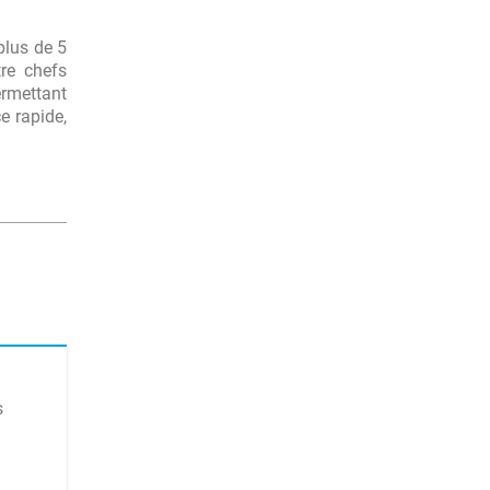
plus de 5
tre chefs
ermettant
e rapide,
s