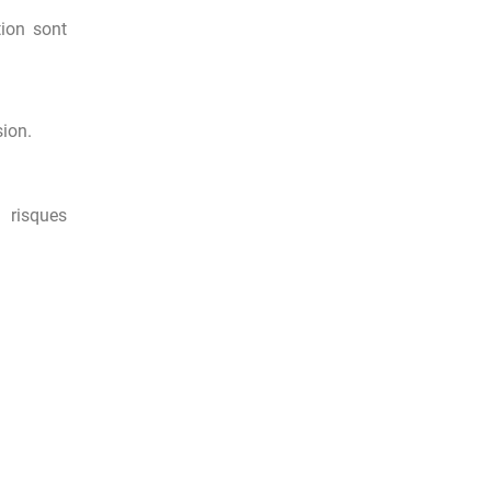
tion sont
sion.
 risques