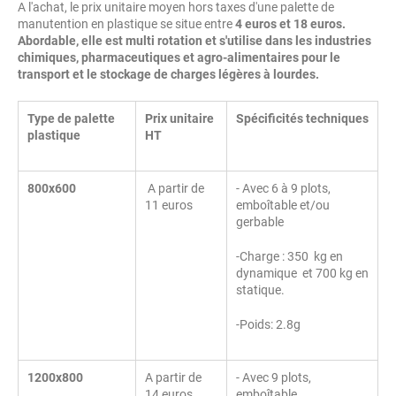
A l'achat, le prix unitaire moyen hors taxes d'une palette de
manutention en plastique se situe entre
4 euros et 18 euros.
Abordable, elle est multi rotation et s'utilise dans les industries
chimiques, pharmaceutiques et agro-alimentaires pour le
transport et le stockage de charges légères à lourdes.
Type de palette
Prix unitaire
Spécificités techniques
plastique
HT
800x600
A partir de
- Avec 6 à 9 plots,
11 euros
emboîtable et/ou
gerbable
-Charge : 350 kg en
dynamique et 700 kg en
statique.
-Poids: 2.8g
1200x800
A partir de
- Avec 9 plots,
14 euros
emboîtable