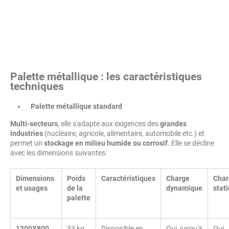
Palette métallique : les caractéristiques
techniques
Palette métallique standard
Multi-secteurs
, elle s'adapte aux exigences des
grandes
industries
(nucléaire, agricole, alimentaire, automobile etc.) et
permet un
stockage en milieu humide ou corrosif
. Elle se décline
avec les dimensions suivantes:
Dimensions
Poids
Caractéristiques
Charge
Char
et usages
de la
dynamique
stat
palette
1200X800
33 kg
Disponible en
Oui, jusqu'à
Oui,