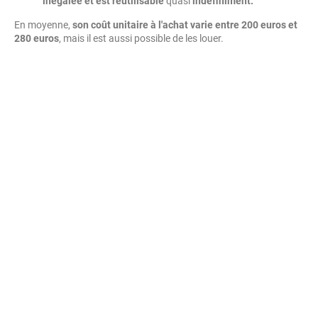
inégalée et est réutilisable
quasi
indéfiniment.
En moyenne,
son coût unitaire à l'achat varie entre 200 euros et
280 euros
, mais il est aussi possible de les louer.