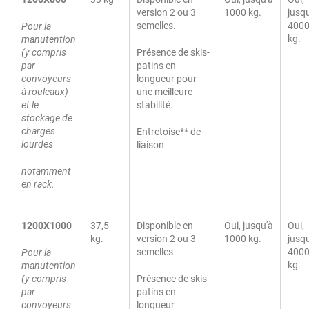
version 2 ou 3
1000 kg.
jusq
semelles.
400
Pour la
kg.
manutention
(y compris
Présence de skis-
par
patins en
convoyeurs
longueur pour
à rouleaux)
une meilleure
et le
stabilité.
stockage de
charges
Entretoise** de
lourdes
liaison
notamment
en rack.
1200X1000
37,5
Disponible en
Oui, jusqu'à
Oui,
kg.
version 2 ou 3
1000 kg.
jusq
semelles
400
Pour la
kg.
manutention
(y compris
Présence de skis-
par
patins en
convoyeurs
longueur